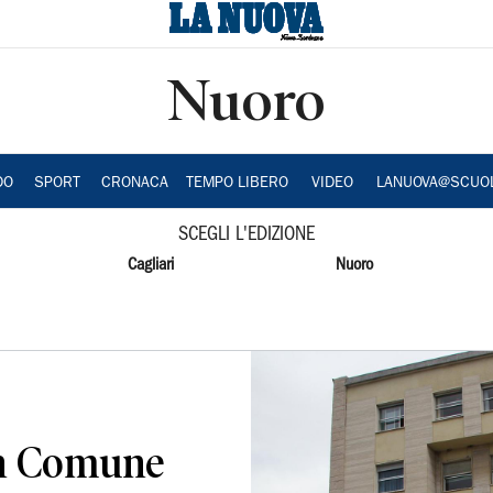
Nuoro
DO
SPORT
CRONACA
TEMPO LIBERO
VIDEO
LANUOVA@SCUO
SCEGLI L'EDIZIONE
Cagliari
Nuoro
 in Comune