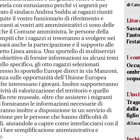
vetela con entusiasmo perché vi segnerà per
di Cat
eato il sindaco Andrea Soddu ai ragazzi riuniti
guite il vostro funzionario di riferimento e
Litora
anti ai vostri atti amministrativi ci sono delle
Sassa
che il Comune amministra, le persone della
l’auto
mpiti che i ragazzi si troveranno a svolgere nei
l’est
 sarà anche la partecipazione e il supporto alle
ogetto Linea amica. Uno sportello di multiservizi
I con
obiettivo di fornire informazioni su alcuni temi
llo specifico, gli otto ragazzi selezionati
Occup
esso lo sportello Europe direct in via Manzoni,
ombrel
anza sulle opportunità dell'Unione Europea
sequ
che interessano i giovani. Inoltre supporteranno
tività di valorizzazione del territorio e quello
L’inc
la rete museale, oltre che assistere i migranti
Trage
li forniranno le informazioni necessarie di
dalla
anno inoltre a disposizione in un servizio di
figlio
zione per le persone che hanno difficoltà di
i, aiutandole a capire come interfacciarsi con il
di Luca
i fare semplificazione amministrativa e
e.
Inch