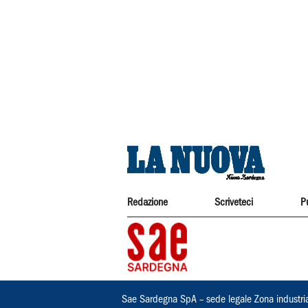
Redazione
Scriveteci
P
Sae Sardegna SpA – sede legale Zona industri