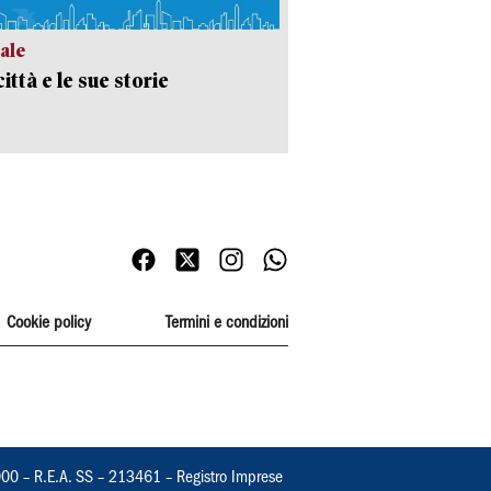
ale
ittà e le sue storie
Cookie policy
Termini e condizioni
000 – R.E.A. SS – 213461 – Registro Imprese