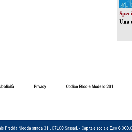
Speci
Una c
ubblicità
Privacy
Codice Etico e Modello 231
ale Predda Niedda strada 31 , 07100 Sassari, - Capitale sociale Euro 6.000.