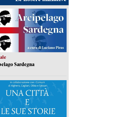
ale
pelago Sardegna