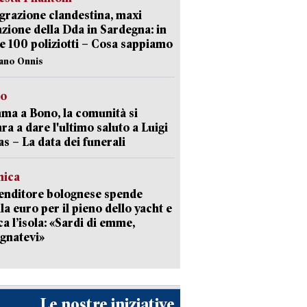
razione clandestina, maxi
zione della Dda in Sardegna: in
e 100 poliziotti – Cosa sappiamo
iano Onnis
to
a a Bono, la comunità si
ra a dare l'ultimo saluto a Luigi
as – La data dei funerali
mica
enditore bolognese spende
la euro per il pieno dello yacht e
ca l’isola: «Sardi di emme,
gnatevi»
Le nostre iniziative