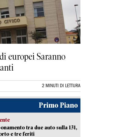
andi europei Saranno
ranti
2 MINUTI DI LETTURA
Primo Piano
ente
namento tra due auto sulla 131,
rto e tre feriti