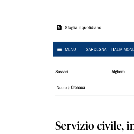
La
Nuova
Sardegna
Sfoglia il quotidiano
MENU
SARDEGNA
ITALIA MON
Sassari
Alghero
Nuoro
Cronaca
Servizio civile,