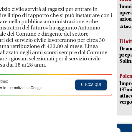
Immig
zio civile servirà ai ragazzi per entrare in
opera
re il tipo di rapporto che si può instaurare con i
azion
rare nella pubblica amministrazione e che
di Luc
istratori del futuro» ha aggiunto Antonino
ale del Comune e dirigente del settore
ri del servizio civile lavoreranno per circa 30
Il lut
 una retribuzione di 433,80 al mese. Linea
Dramm
ealizzato negli anni scorsi sempre dal Comune
prepa
e i giovani selezionati per il servizio civile
Solin
a dai 18 ai 28 anni.
Pole
itmo:
Impr
CLICCA QUI
r le tue notizie su Google
137mi
attac
vergo