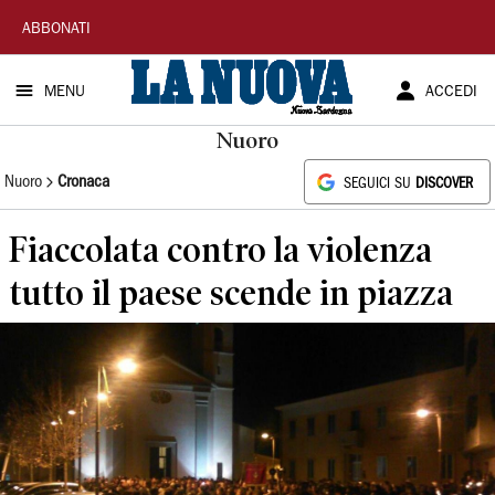
La
ABBONATI
Nuova
MENU
ACCEDI
Sardegna
Nuoro
Nuoro
Cronaca
SEGUICI SU
DISCOVER
Fiaccolata contro la violenza
tutto il paese scende in piazza