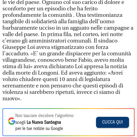
le vie del paese. Ognuno col suo carico di dolore e
sconforto per un episodio che ha ferito
profondamente la comunità . Una testimonianza
tangibile di solidarietà alla famiglia dell’uomo
barbaramente ucciso in un agguato nelle campagne a
valle del paese. In prima fila, nel corteo, ieri notte
c’erano gli amministratori comunali. Il sindaco
Giuseppe Loi aveva stigmatizzato con forza
l’accaduto. «E’ un grande dispiacere per la comunità
villagrandese, conoscevo bene Fabio, avevo molta
stima di lui» aveva dichiarato Loi appresa la notizia
della morte di Longoni. Ed aveva aggiunto: «Avrei
voluto chiudere questi 10 anni di legislatura
serenamente e non pensavo che questi episodi di
violenza si sarebbero ripetuti, invece ci siamo di
nuovo».
Non lasciare decidere l'algoritmo:
CLICCA QUI
scegli
La Nuova Sardegna
per le tue notizie su Google