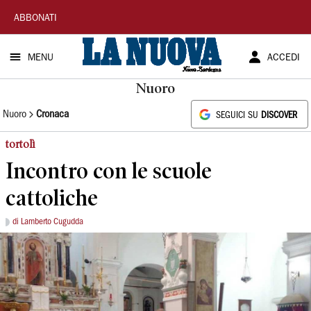
La
ABBONATI
Nuova
MENU
ACCEDI
Sardegna
Nuoro
Nuoro
Cronaca
SEGUICI SU
DISCOVER
tortolì
Incontro con le scuole
cattoliche
di Lamberto Cugudda