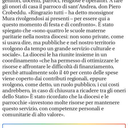
genitori, docenti, parroci, religiose e operatori. A fare
gli onori di casa il parroco di sant’Andrea, don Piero
Crobeddu. «Ringrazio tutti – ha detto monsignor
Mura rivolgendosi ai presenti – per essere qui a
questo momento di festa e di confronto». È stato
spiegato che «sono quattro le scuole materne
paritarie nella nostra diocesi: non sono private, come
si usava dire, ma pubbliche e nel nostro territorio
svolgono da tempo un grande servizio culturale e
sociale». La diocesi le ha riunite insieme in un
coordinamento «che ha permesso di ottimizzare le
risorse e affrontare le difficoltà di finanziamento,
perchè attualmente solo il 40 per cento delle spese
viene coperto dai contributi regionali, eppure
svolgono, come detto, un ruolo pubblico, i cui costi
andrebbero, in caso di chiusura a ricadere tra gli oneri
dello Stato» È stato ricordato che la diocesi e le
parrocchie «investono molte risorse per mantenere
questo servizio, con competenze personali e
comunitarie di alto valore».