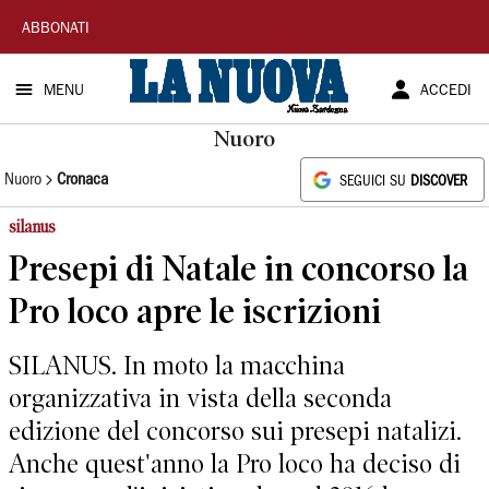
La
ABBONATI
Nuova
MENU
ACCEDI
Sardegna
Nuoro
Nuoro
Cronaca
SEGUICI SU
DISCOVER
silanus
Presepi di Natale in concorso la
Pro loco apre le iscrizioni
SILANUS. In moto la macchina
organizzativa in vista della seconda
edizione del concorso sui presepi natalizi.
Anche quest'anno la Pro loco ha deciso di