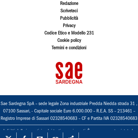
Redazione
Scriveteci
Pubblicità
Privacy
Codice Etico e Modello 231
Cookie policy
Termini e condizioni
Sae Sardegna SpA – sede legale Zona industriale Predda Niedda strada 31 ,
07100 Sassari, - Capitale sociale Euro 6.000.000 – R.E.A. SS – 213461 –
Registro Imprese di Sassari 02328540683 – CF e Partita IVA 02328540683
I diritti delle immagini e dei testi sono riservati. È espressamente vietata la