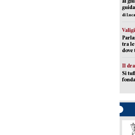
al giu
guida
di Luca
Valig
Parla
tra l
dove 
Il d
Si tuf
fonda