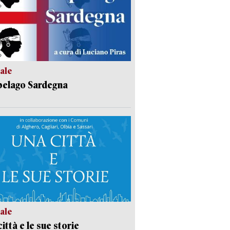
ale
pelago Sardegna
ale
ittà e le sue storie