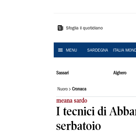
La
Nuova
Sardegna
Sfoglia il quotidiano
MENU
SARDEGNA
ITALIA MON
Sassari
Alghero
Nuoro
Cronaca
meana sardo
I tecnici di Abb
serbatoio