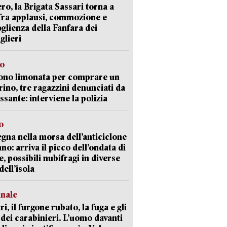
ro, la Brigata Sassari torna a
fra applausi, commozione e
oglienza della Fanfara dei
glieri
so
ono limonata per comprare un
ino, tre ragazzini denunciati da
ssante: interviene la polizia
o
gna nella morsa dell’anticiclone
ano: arriva il picco dell’ondata di
e, possibili nubifragi in diverse
dell’isola
unale
ri, il furgone rubato, la fuga e gli
 dei carabinieri. L’uomo davanti