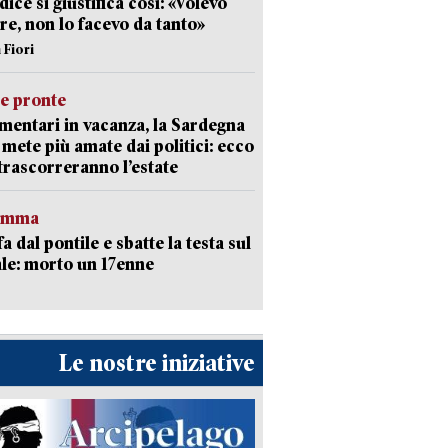
dice si giustifica così: «Volevo
re, non lo facevo da tanto»
 Fiori
ie pronte
mentari in vacanza, la Sardegna
e mete più amate dai politici: ecco
trascorreranno l’estate
ramma
fa dal pontile e sbatte la testa sul
le: morto un 17enne
Le nostre iniziative