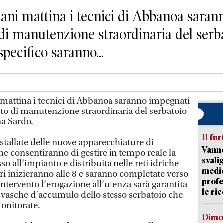
mattina i tecnici di Abbanoa sarann
di manutenzione straordinaria del serba
pecifico saranno...
tina i tecnici di Abbanoa saranno impegnati
to di manutenzione straordinaria del serbatoio
na Sardo.
Il fur
stallate delle nuove apparecchiature di
Vanno
he consentiranno di gestire in tempo reale la
svali
o all’impianto e distribuita nelle reti idriche
medic
vori inizieranno alle 8 e saranno completate verso
profe
’intervento l’erogazione all’utenza sarà garantita
le ric
le vasche d’accumulo dello stesso serbatoio che
onitorate.
Dimo