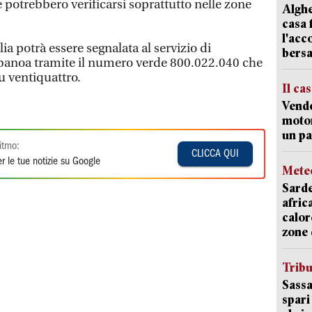
e potrebbero verificarsi soprattutto nelle zone
Alghe
casa 
l'acc
ia potrà essere segnalata al servizio di
bersa
bbanoa tramite il numero verde 800.022.040 che
su ventiquattro.
Il ca
Vend
motor
un pa
itmo:
CLICCA QUI
r le tue notizie su Google
Mete
Sarde
afric
calor
zone 
Trib
Sassa
spari