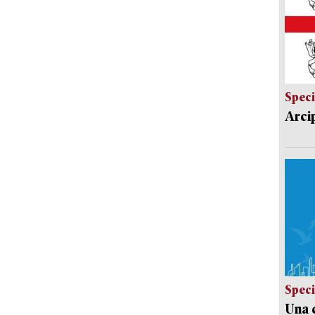
Speci
Arci
Speci
Una c