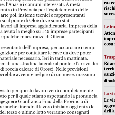
racco
ne, l’Anas e i comuni interessati. A metà
risch
ncontro in Provincia per l’espletamento delle
succ
 carte poi, insieme tecnici e rappresentanti
rso il ponte di Oloè dove sono stati
lavori all’impresa aggiudicataria. Impresa della
Le in
ha avuto la meglio su 149 imprese partecipanti
Atten
e qualche maestranza di Oliena.
impre
cosa
resentanti dell’impresa, per accorciare i tempi
gnizione per contattare le cave da dove poter
Trasp
 materiale necessario. Ieri in tarda mattinata,
Ritar
co di una stradina laterale al ponte e l’arrivo dei
terri
i roccia calcare di Orosei. Nelle previsioni
sanzi
dovrebbe avvenire nel giro di un mese, massimo
di And
revisto per questo lavoro verrà completamente
La vi
otto per il quale stiamo aspettando la pronuncia
Le vi
gegnere Gianfranco Frau della Provincia di
aggre
he anche finendo il lavoro iniziato oggi entro la
dell’
 del terzo e ultimo lotto verranno consegnati