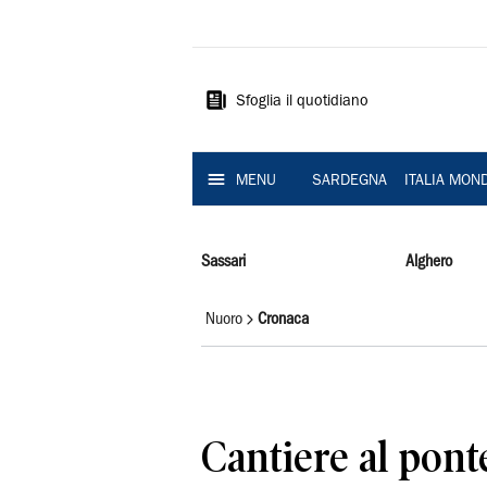
La
Nuova
Sardegna
Sfoglia il quotidiano
MENU
SARDEGNA
ITALIA MON
Sassari
Alghero
Nuoro
Cronaca
Cantiere al pont