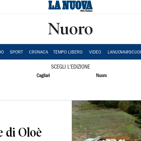
Nuoro
DO
SPORT
CRONACA
TEMPO LIBERO
VIDEO
LANUOVA@SCUO
SCEGLI L'EDIZIONE
Cagliari
Nuoro
e di Oloè