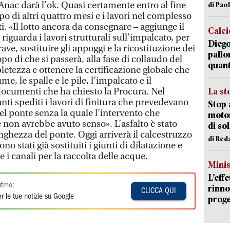
Anac darà l’ok. Quasi certamente entro al fine
di Pao
o di altri quattro mesi e i lavori nel complesso
. «Il lotto ancora da consegnare – aggiunge il
Calci
 riguarda i lavori strutturali sull’impalcato, per
Diego
ave, sostituire gli appoggi e la ricostituzione dei
pallo
o di che si passerà, alla fase di collaudo del
quant
letezza e ottenere la certificazione globale che
e, le spalle e le pile, l’impalcato e il
 documenti che ha chiesto la Procura. Nel
La st
ti spediti i lavori di finitura che prevedevano
Stop 
l ponte senza la quale l’intervento che
motor
non avrebbe avuto senso». L’asfalto è stato
di so
nghezza del ponte. Oggi arriverà il calcestruzzo
di Red
o stati già sostituiti i giunti di dilatazione e
 i canali per la raccolta delle acque.
Mini
L’eff
itmo:
rinno
CLICCA QUI
r le tue notizie su Google
proge