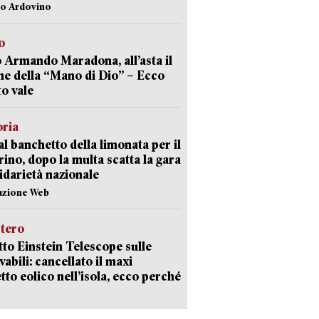
lo Ardovino
o
 Armando Maradona, all’asta il
ne della “Mano di Dio” – Ecco
o vale
oria
al banchetto della limonata per il
ino, dopo la multa scatta la gara
lidarietà nazionale
azione Web
stero
etto Einstein Telescope sulle
vabili: cancellato il maxi
tto eolico nell’isola, ecco perché