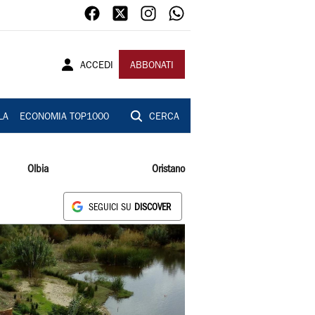
ACCEDI
ABBONATI
LA
ECONOMIA TOP1000
CERCA
Olbia
Oristano
SEGUICI SU
DISCOVER