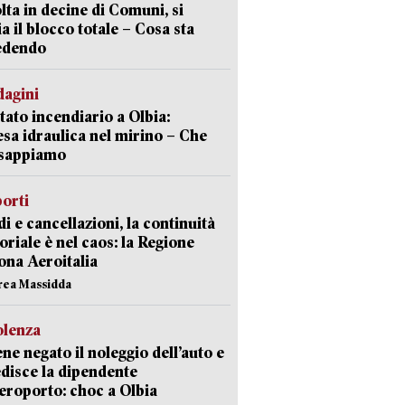
lta in decine di Comuni, si
ia il blocco totale – Cosa sta
edendo
dagini
tato incendiario a Olbia:
sa idraulica nel mirino – Che
 sappiamo
orti
di e cancellazioni, la continuità
toriale è nel caos: la Regione
ona Aeroitalia
rea Massidda
olenza
ene negato il noleggio dell’auto e
disce la dipendente
aeroporto: choc a Olbia