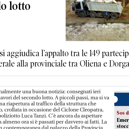
o lotto
i aggiudica l’appalto tra le 149 partecip
erale alla provinciale tra Oliena e Dorga
nalmente una buona notizia: consegnati ieri
 lavori del secondo lotto. A piccoli passi, ma si va
a riapertura al traffico della struttura che
o, crollata in occasione del Ciclone Cleopatra,
Sos d
oliziotto Luca Tanzi. C’è ancora da aspettare
Emerg
almeno ora si è passati per davvero ai fatti. La
stocc
in contemporanea dal palazzo della Provincia