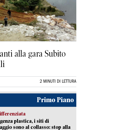
anti alla gara Subito
li
2 MINUTI DI LETTURA
Primo Piano
ifferenziata
enza plastica, i siti di
aggio sono al collasso: stop alla