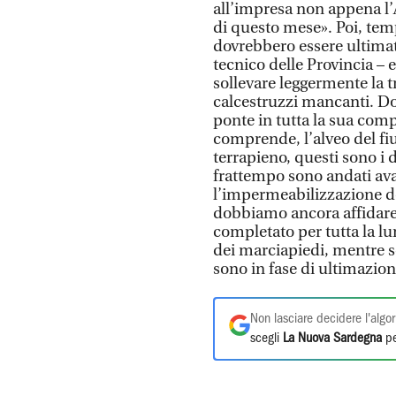
all’impresa non appena l’
di questo mese». Poi, temp
dovrebbero essere ultimati
tecnico delle Provincia – e
sollevare leggermente la tr
calcestruzzi mancanti. Dop
ponte in tutta la sua comp
comprende, l’alveo del fium
terrapieno, questi sono i
frattempo sono andati avan
l’impermeabilizzazione de
dobbiamo ancora affidare 
completato per tutta la lu
dei marciapiedi, mentre son
sono in fase di ultimazione
Non lasciare decidere l'algor
scegli
La Nuova Sardegna
pe