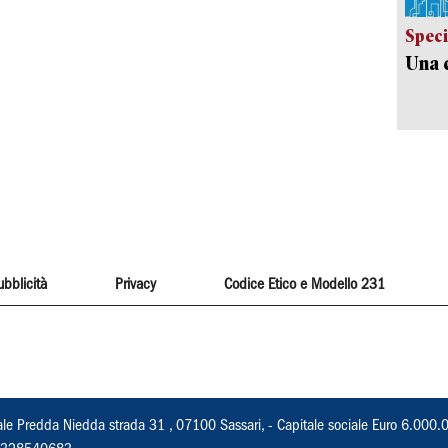
Speci
Una c
ubblicità
Privacy
Codice Etico e Modello 231
ale Predda Niedda strada 31 , 07100 Sassari, - Capitale sociale Euro 6.000.