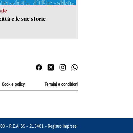
ale
ittà e le sue storie
Cookie policy
Termini e condizioni
000 – R.E.A. SS – 213461 – Registro Imprese