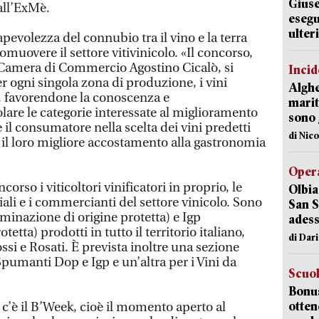
Giuse
all’ExMè.
esegu
ulter
pevolezza del connubio tra il vino e la terra
omuovere il settore vitivinicolo. «Il concorso,
a Camera di Commercio Agostino Cicalò, si
Incid
r ogni singola zona di produzione, i vini
Alghe
, favorendone la conoscenza e
marit
lare le categorie interessate al miglioramento
sono 
 il consumatore nella scelta dei vini predetti
di Nic
il loro migliore accostamento alla gastronomia
Opera
orso i viticoltori vinificatori in proprio, le
Olbia
riali e i commercianti del settore vinicolo. Sono
San S
inazione di origine protetta) e Igp
adess
etta) prodotti in tutto il territorio italiano,
di Dar
ssi e Rosati. È prevista inoltre una sezione
 Spumanti Dop e Igp e un’altra per i Vini da
Scuo
Bonus
otten
c’è il B’Week, cioè il momento aperto al