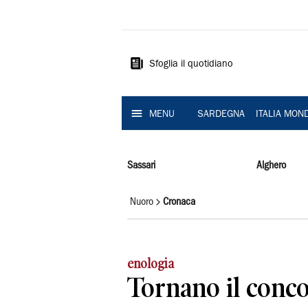
La
Nuova
Sardegna
Sfoglia il quotidiano
MENU
SARDEGNA
ITALIA MON
Sassari
Alghero
Nuoro
Cronaca
enologia
Tornano il conco