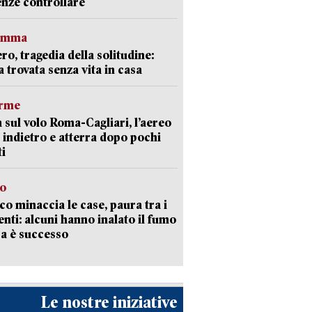
nze controllare
ramma
ro, tragedia della solitudine:
 trovata senza vita in casa
arme
 sul volo Roma-Cagliari, l’aereo
 indietro e atterra dopo pochi
i
go
oco minaccia le case, paura tra i
enti: alcuni hanno inalato il fumo
a è successo
Le nostre iniziative