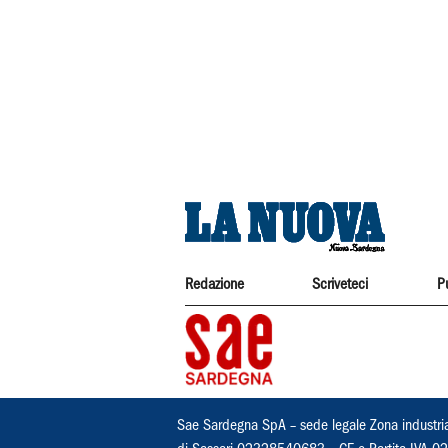
Redazione
Scriveteci
P
Sae Sardegna SpA – sede legale Zona industri