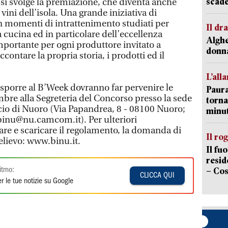
scade
 si svolge la premiazione, che diventa anche
vini dell’isola. Una grande iniziativa di
n momenti di intrattenimento studiati per
Il d
ta cucina ed in particolare dell’eccellenza
Alghe
importante per ogni produttore invitato a
donna
raccontare la propria storia, i prodotti ed il
L’all
 esporre al B’Week dovranno far pervenire le
Paura
mbre alla Segreteria del Concorso presso la sede
torna
o di Nuoro (Via Papandrea, 8 - 08100 Nuoro;
minut
binu@nu.camcom.it). Per ulteriori
are e scaricare il regolamento, la domanda di
Il ro
relievo: www.binu.it.
Il fu
resid
– Cos
itmo:
CLICCA QUI
r le tue notizie su Google