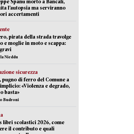
ppe Spanu morto a Bancali,
ita l’autopsia ma serviranno
iori accertamenti
ente
ro, pirata della strada travolge
o e moglie in moto e scappa:
gravi
ola Nieddu
zione sicurezza
, pugno di ferro del Comune a
implicio: «Violenza e degrado,
o basta»
io Budroni
la
 libri scolastici 2026, come
ere il contributo e quali