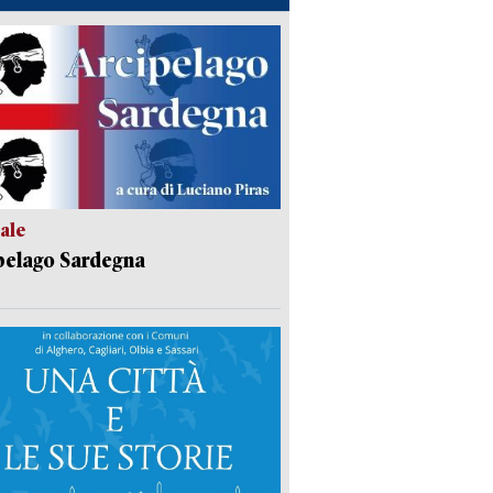
ale
pelago Sardegna