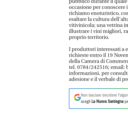
pubblico durante il quale
occasione per conoscere i 
richiamo enoturistico, co
esaltare la cultura dell’al
vitivinicola; una vetrina 
illustrare i vini migliori, 
proprio territorio.
I produttori interessati a
richieste entro il 19 Nove
della Camera di Commerci
tel. 0784/242516; email: 
informazioni, per consult
adesione e il verbale di p
Non lasciare decidere l'algor
scegli
La Nuova Sardegna
pe