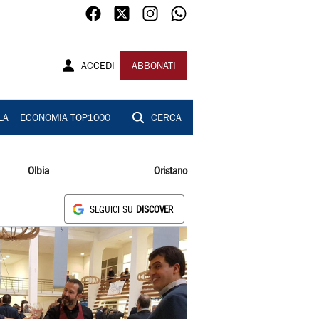
ACCEDI
ABBONATI
LA
ECONOMIA TOP1000
CERCA
Olbia
Oristano
SEGUICI SU
DISCOVER