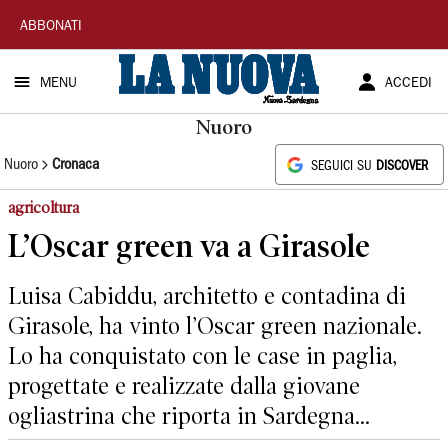
La
ABBONATI
Nuova
MENU
ACCEDI
Sardegna
Nuoro
Nuoro
Cronaca
SEGUICI SU
DISCOVER
agricoltura
L’Oscar green va a Girasole
Luisa Cabiddu, architetto e contadina di
Girasole, ha vinto l’Oscar green nazionale.
Lo ha conquistato con le case in paglia,
progettate e realizzate dalla giovane
ogliastrina che riporta in Sardegna...