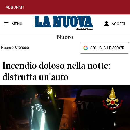
La
ABBONATI
Nuova
MENU
ACCEDI
Sardegna
Nuoro
Nuoro
Cronaca
SEGUICI SU
DISCOVER
Incendio doloso nella notte:
distrutta un'auto