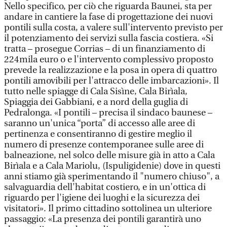
Nello specifico, per ciò che riguarda Baunei, sta per
andare in cantiere la fase di progettazione dei nuovi
pontili sulla costa, a valere sull'intervento previsto per
il potenziamento dei servizi sulla fascia costiera. «Si
tratta – prosegue Corrias – di un finanziamento di
224mila euro o e l'intervento complessivo proposto
prevede la realizzazione e la posa in opera di quattro
pontili amovibili per l'attracco delle imbarcazioni». Il
tutto nelle spiagge di Cala Sisìne, Cala Birìala,
Spiaggia dei Gabbiani, e a nord della guglia di
Pedralonga. «I pontili – precisa il sindaco baunese –
saranno un'unica “porta” di accesso alle aree di
pertinenza e consentiranno di gestire meglio il
numero di presenze contemporanee sulle aree di
balneazione, nel solco delle misure già in atto a Cala
Birìala e a Cala Mariolu, (Ispuligidenie) dove in questi
anni stiamo già sperimentando il "numero chiuso", a
salvaguardia dell'habitat costiero, e in un'ottica di
riguardo per l'igiene dei luoghi e la sicurezza dei
visitatori». Il primo cittadino sottolinea un ulteriore
passaggio: «La presenza dei pontili garantirà uno