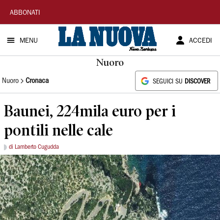
La
ABBONATI
Nuova
MENU
ACCEDI
Sardegna
Nuoro
Nuoro
Cronaca
SEGUICI SU
DISCOVER
Baunei, 224mila euro per i
pontili nelle cale
di Lamberto Cugudda