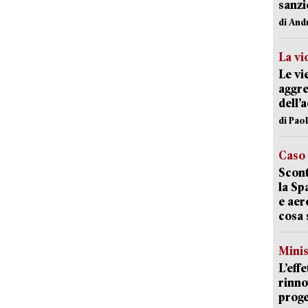
sanzi
di And
La vi
Le vi
aggre
dell’
di Pao
Caso
Scont
la Sp
e aer
cosa 
Mini
L’eff
rinno
proge