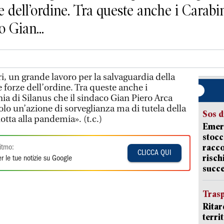
ze dell’ordine. Tra queste anche i Carab
o Gian...
ri, un grande lavoro per la salvaguardia della
e forze dell’ordine. Tra queste anche i
ia di Silanus che il sindaco Gian Piero Arca
solo un’azione di sorveglianza ma di tutela della
Sos d
otta alla pandemia». (t.c.)
Emerg
stocc
racco
itmo:
CLICCA QUI
risch
r le tue notizie su Google
succ
Trasp
Ritar
terri