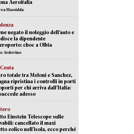
ona Aeroitalia
rea Massidda
olenza
ene negato il noleggio dell’auto e
disce la dipendente
aeroporto: choc a Olbia
lo Ardovino
 Ceuta
ro totale tra Meloni e Sanchez,
agna ripristina i controlli in porti
oporti per chi arriva dall’Italia:
succede adesso
stero
etto Einstein Telescope sulle
vabili: cancellato il maxi
tto eolico nell’isola, ecco perché