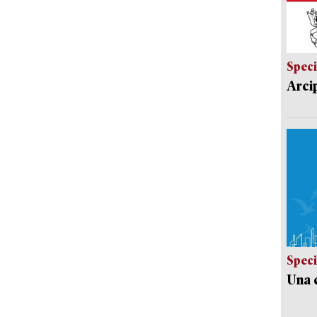
Speci
Arci
Speci
Una c