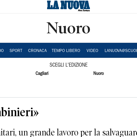
Nuoro
DO
SPORT
CRONACA
TEMPO LIBERO
VIDEO
LANUOVA@SCUO
SCEGLI L'EDIZIONE
Cagliari
Nuoro
abinieri»
itari, un grande lavoro per la salvaguar