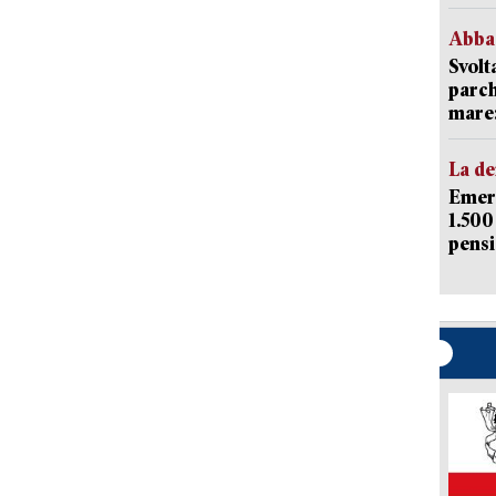
Abba
Svolt
parch
mare: 
La d
Emerg
1.500
pensi