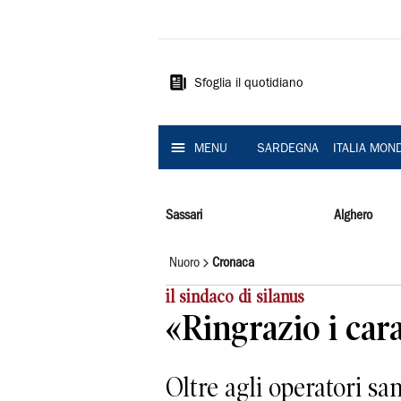
La
Nuova
Sardegna
Sfoglia il quotidiano
MENU
SARDEGNA
ITALIA MON
Sassari
Alghero
Nuoro
Cronaca
il sindaco di silanus
«Ringrazio i car
Oltre agli operatori san