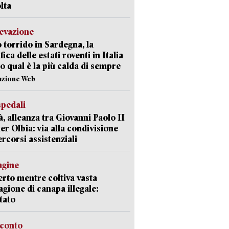
lta
levazione
 torrido in Sardegna, la
fica delle estati roventi in Italia
o qual è la più calda di sempre
azione Web
spedali
à, alleanza tra Giovanni Paolo II
er Olbia: via alla condivisione
ercorsi assistenziali
agine
rto mentre coltiva vasta
agione di canapa illegale:
tato
cconto