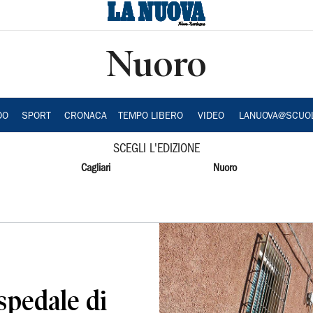
Nuoro
DO
SPORT
CRONACA
TEMPO LIBERO
VIDEO
LANUOVA@SCUO
SCEGLI L'EDIZIONE
Cagliari
Nuoro
spedale di