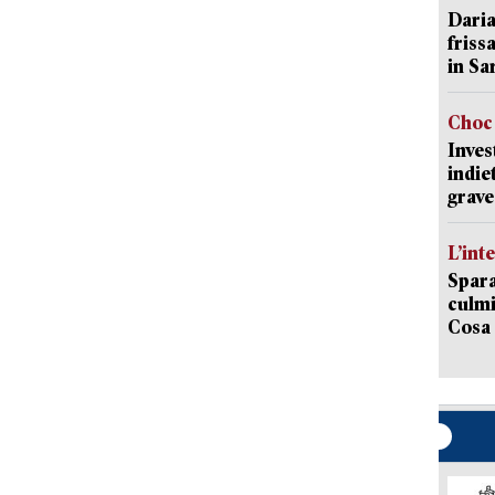
Daria
friss
in Sa
Choc 
Inves
indie
grave
L’int
Spara
culmi
Cosa 