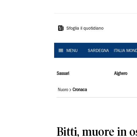
La
Nuova
Sardegna
Sfoglia il quotidiano
MENU
SARDEGNA
ITALIA MON
Sassari
Alghero
Nuoro
Cronaca
Bitti, muore in o