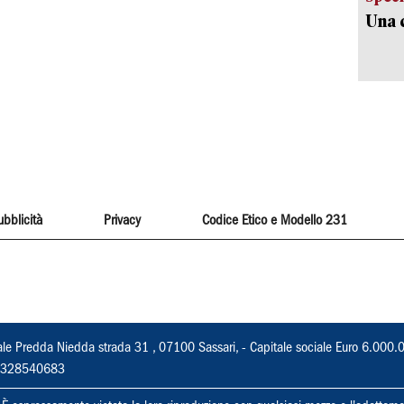
Una c
ubblicità
Privacy
Codice Etico e Modello 231
ale Predda Niedda strada 31 , 07100 Sassari, - Capitale sociale Euro 6.000.
 02328540683