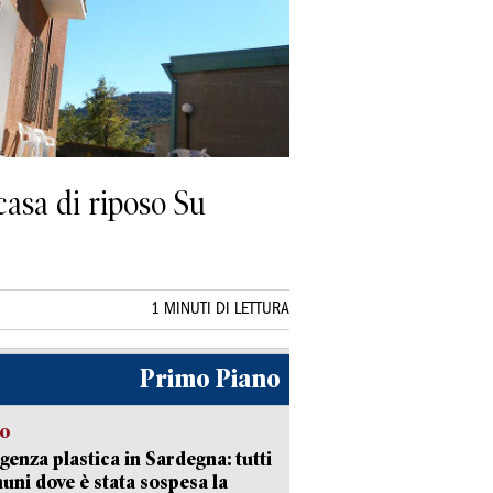
 casa di riposo Su
1 MINUTI DI LETTURA
Primo Piano
so
enza plastica in Sardegna: tutti
uni dove è stata sospesa la