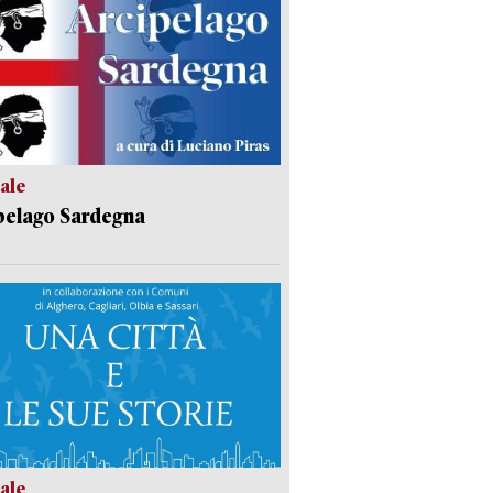
ale
pelago Sardegna
ale