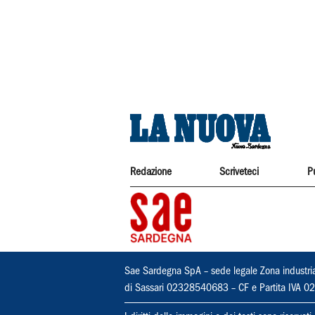
Redazione
Scriveteci
P
Sae Sardegna SpA – sede legale Zona industri
di Sassari 02328540683 – CF e Partita IVA