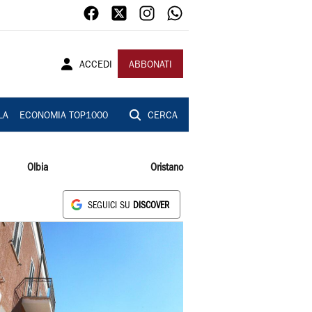
ACCEDI
ABBONATI
LA
ECONOMIA TOP1000
CERCA
Olbia
Oristano
SEGUICI SU
DISCOVER