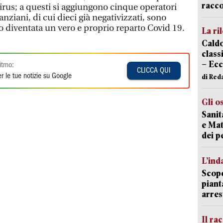
racco
 virus; a questi si aggiungono cinque operatori
 anziani, di cui dieci già negativizzati, sono
so diventata un vero e proprio reparto Covid 19.
La ri
Caldo
classi
– Ecc
itmo:
CLICCA QUI
r le tue notizie su Google
di Red
Gli o
Sanit
e Mat
dei p
L’ind
Scope
piant
arres
Il ra