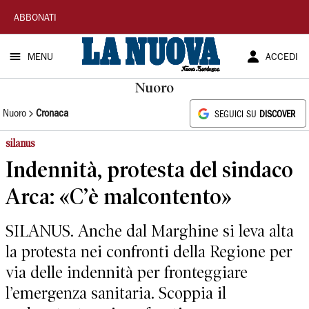
La
ABBONATI
Nuova
MENU
ACCEDI
Sardegna
Nuoro
Nuoro
Cronaca
SEGUICI SU
DISCOVER
silanus
Indennità, protesta del sindaco
Arca: «C’è malcontento»
SILANUS. Anche dal Marghine si leva alta
la protesta nei confronti della Regione per
via delle indennità per fronteggiare
l’emergenza sanitaria. Scoppia il