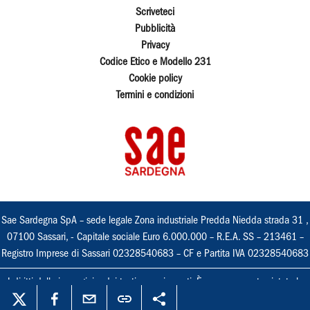
Scriveteci
Pubblicità
Privacy
Codice Etico e Modello 231
Cookie policy
Termini e condizioni
Sae Sardegna SpA – sede legale Zona industriale Predda Niedda strada 31 ,
07100 Sassari, - Capitale sociale Euro 6.000.000 – R.E.A. SS – 213461 –
Registro Imprese di Sassari 02328540683 – CF e Partita IVA 02328540683
I diritti delle immagini e dei testi sono riservati. È espressamente vietata la
loro riproduzione con qualsiasi mezzo e l'adattamento totale o parziale.