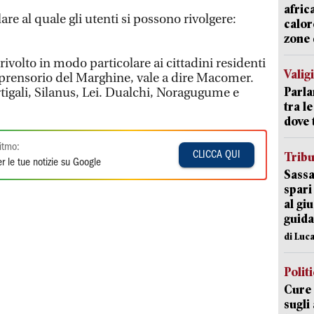
afric
re al quale gli utenti si possono rivolgere:
calor
zone 
rivolto in modo particolare ai cittadini residenti
Valig
prensorio del Marghine, vale a dire Macomer.
Parla
rtigali, Silanus, Lei. Dualchi, Noragugume e
tra l
dove 
itmo:
CLICCA QUI
Trib
r le tue notizie su Google
Sassa
spari
al giu
guida
di Luca
Polit
Cure 
sugli