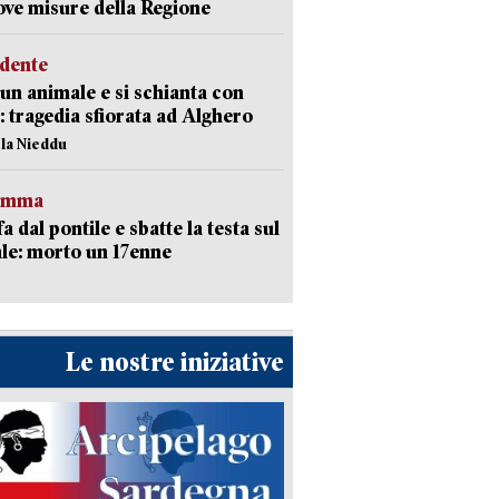
ove misure della Regione
idente
 un animale e si schianta con
o: tragedia sfiorata ad Alghero
ola Nieddu
ramma
fa dal pontile e sbatte la testa sul
le: morto un 17enne
Le nostre iniziative