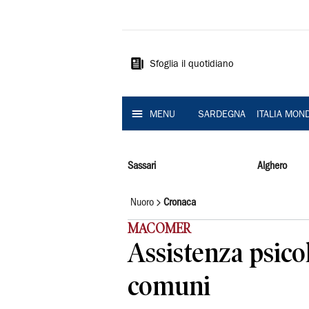
La
Nuova
Sardegna
Sfoglia il quotidiano
MENU
SARDEGNA
ITALIA MON
Sassari
Alghero
Nuoro
Cronaca
MACOMER
Assistenza psico
comuni