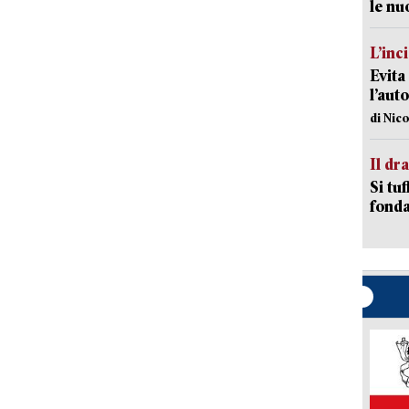
le nu
L’inc
Evita
l’aut
di Nic
Il d
Si tuf
fonda