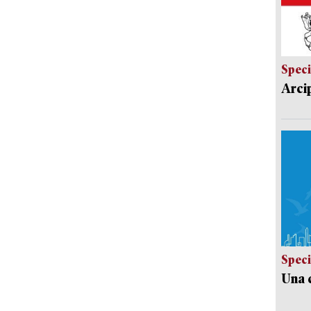
Speci
Arci
Speci
Una c