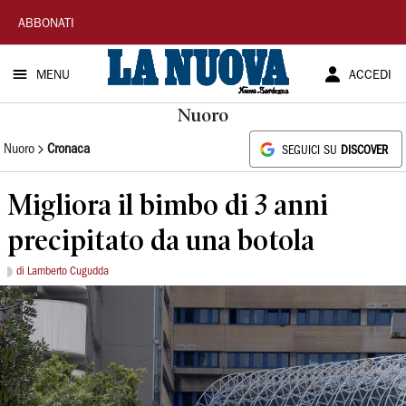
La
ABBONATI
Nuova
MENU
ACCEDI
Sardegna
Nuoro
Nuoro
Cronaca
SEGUICI SU
DISCOVER
Migliora il bimbo di 3 anni
precipitato da una botola
di Lamberto Cugudda