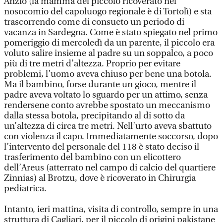
Anzio (la mamma del piccolo ricoverato nel
nosocomio del capoluogo regionale è di Tortolì) e sta
trascorrendo come di consueto un periodo di
vacanza in Sardegna. Come è stato spiegato nel primo
pomeriggio di mercoledì da un parente, il piccolo era
voluto salire insieme al padre su un soppalco, a poco
più di tre metri d’altezza. Proprio per evitare
problemi, l’uomo aveva chiuso per bene una botola.
Ma il bambino, forse durante un gioco, mentre il
padre aveva voltato lo sguardo per un attimo, senza
rendersene conto avrebbe spostato un meccanismo
dalla stessa botola, precipitando al di sotto da
un’altezza di circa tre metri. Nell’urto aveva sbattuto
con violenza il capo. Immediatamente soccorso, dopo
l’intervento del personale del 118 è stato deciso il
trasferimento del bambino con un elicottero
dell’Areus (atterrato nel campo di calcio del quartiere
Zinnias) al Brotzu, dove è ricoverato in Chirurgia
pediatrica.
Intanto, ieri mattina, visita di controllo, sempre in una
struttura di Cagliari, per il piccolo di origini pakistane