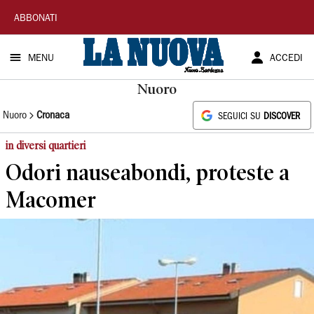
La
ABBONATI
Nuova
MENU
ACCEDI
Sardegna
Nuoro
Nuoro
Cronaca
SEGUICI SU
DISCOVER
in diversi quartieri
Odori nauseabondi, proteste a
Macomer