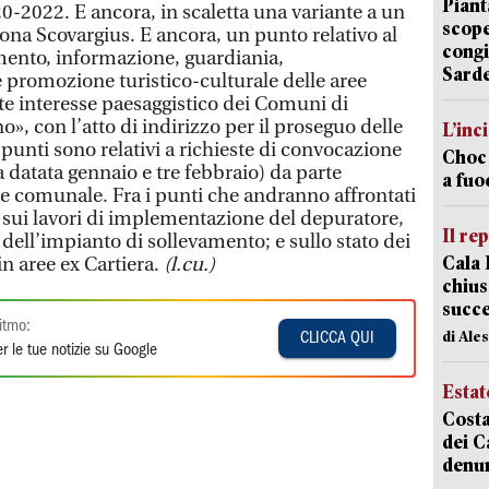
Piant
0-2022. E ancora, in scaletta una variante a un
scope
zona Scovargius. E ancora, un punto relativo al
congi
ento, informazione, guardiania,
Sarde
promozione turistico-culturale delle aree
nte interesse paesaggistico dei Comuni di
no», con l’atto di indirizzo per il proseguo delle
L’inc
o punti sono relativi a richieste di convocazione
Choc 
 datata gennaio e tre febbraio) da parte
a fuo
re comunale. Fra i punti che andranno affrontati
i sui lavori di implementazione del depuratore,
Il re
dell’impianto di sollevamento; e sullo stato dei
Cala 
in aree ex Cartiera.
(l.cu.)
chius
succ
itmo:
di Ale
CLICCA QUI
r le tue notizie su Google
Estat
Costa
dei C
denu