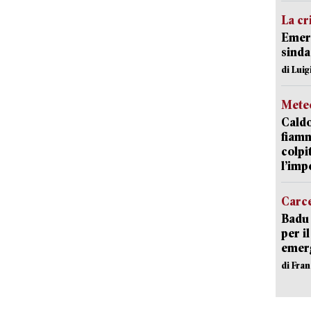
La cr
Emerg
sinda
di Luig
Mete
Caldo
fiamm
colpi
l’imp
Carc
Badu 
per i
emerg
di Fran