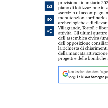
previsione finanziario 202
piano di lottizzazione in 
«servizio di accompagnam
manutenzione ordinaria e 
archeologiche e di rileva
Villagrande, Tortolì e Ilbo
attività. Gli ultimi quattr
dell’assemblea civica (una
dell’opposizione consilia
la richiesta di chiariment
della mancata attivazione 
progetti e delle bonifiche 
Non lasciare decidere l'algor
scegli
La Nuova Sardegna
pe