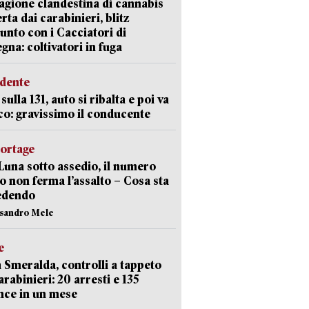
agione clandestina di cannabis
rta dai carabinieri, blitz
unto con i Cacciatori di
gna: coltivatori in fuga
idente
sulla 131, auto si ribalta e poi va
co: gravissimo il conducente
portage
Luna sotto assedio, il numero
o non ferma l’assalto – Cosa sta
edendo
ssandro Mele
e
 Smeralda, controlli a tappeto
arabinieri: 20 arresti e 135
nce in un mese