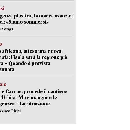
isi
enza plastica, la marea avanza: i
ci: «Siamo sommersi»
i Soriga
o
 africano, attesa una nuova
ata: l’isola sarà la regione più
ta – Quando è prevista
ennata
ere
‘e Carros, procede il cantiere
l 41-bis: «Ma rimangono le
enze» – La situazione
cesco Pirisi