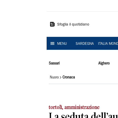
La
Nuova
Sardegna
Sfoglia il quotidiano
MENU
SARDEGNA
ITALIA MON
Sassari
Alghero
Nuoro
Cronaca
tortolì, amministrazione
La seduta dell’au