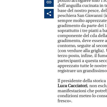
potuto accogliere solo 150 
dell’anguilla cucinata in t
base del nostro pesce, del
peschiera San Giovanni (in
sempre molto apprezzate».
gradimento da parte dei 
soprattutto i tre piatti a b
componente del cda della 
gradimento, deve essere as
contorno, seguite al secon
(con verdure alla griglia)
terzo posto, infine, il fum
partecipanti a questa sec
apprezzato tutte le nostre
registrare un grandissimo
Il presidente della storica
Luca Cacciatori
, non escl
manifestazioni che potreb
condizioni meteo lo conse
fresco».