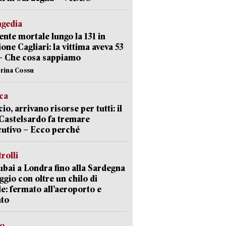
agedia
ente mortale lungo la 131 in
ione Cagliari: la vittima aveva 53
– Che cosa sappiamo
erina Cossu
ica
cio, arrivano risorse per tutti: il
Castelsardo fa tremare
cutivo – Ecco perché
trolli
bai a Londra fino alla Sardegna
aggio con oltre un chilo di
le: fermato all’aeroporto e
ato
so