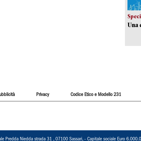
Speci
Una c
ubblicità
Privacy
Codice Etico e Modello 231
ale Predda Niedda strada 31 , 07100 Sassari, - Capitale sociale Euro 6.000.