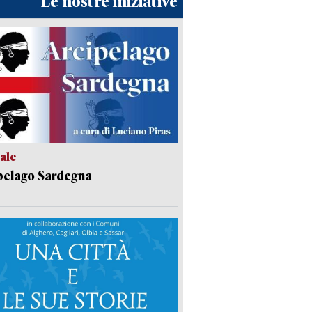
Le nostre iniziative
ale
pelago Sardegna