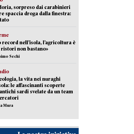
doria, sorpreso dai carabinieri
e spaccia droga dalla finestra:
tato
arme
 record nell’isola, l’agricoltura è
I ristori non bastano»
simo Sechi
udio
ologia, la vita nei nuraghi
isola: le affascinanti scoperte
 antichi sardi svelate da un team
cercatori
nia Mura