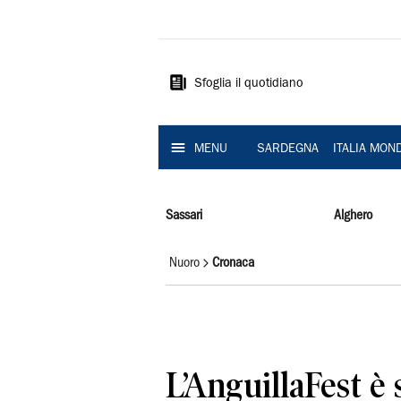
La
Nuova
Sardegna
Sfoglia il quotidiano
MENU
SARDEGNA
ITALIA MON
Sassari
Alghero
Nuoro
Cronaca
L’AnguillaFest è 