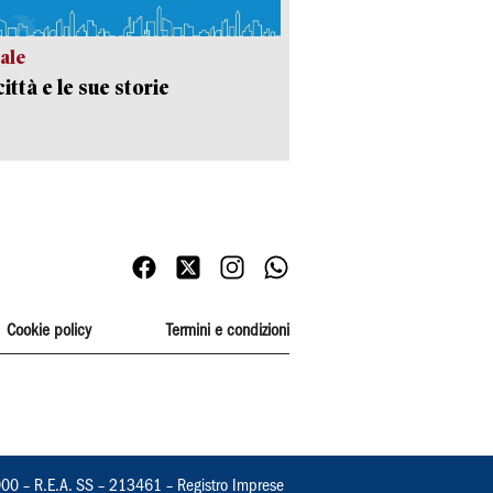
ale
ittà e le sue storie
Cookie policy
Termini e condizioni
000 – R.E.A. SS – 213461 – Registro Imprese