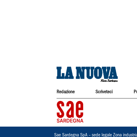
Redazione
Scriveteci
P
Sae Sardegna SpA – sede legale Zona industri