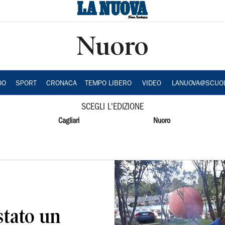
Nuoro
DO
SPORT
CRONACA
TEMPO LIBERO
VIDEO
LANUOVA@SCUO
SCEGLI L'EDIZIONE
Cagliari
Nuoro
stato un