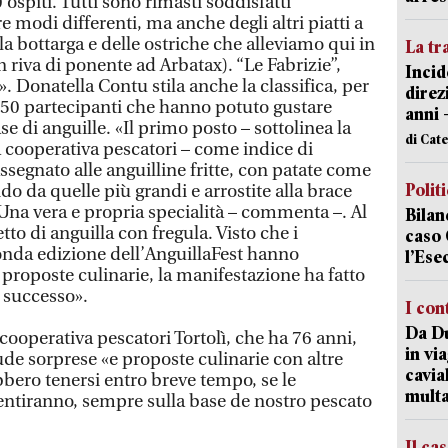
ospiti. Tutti sono rimasti soddisfatti
re modi differenti, ma anche degli altri piatti a
la bottarga e delle ostriche che alleviamo qui in
La tr
 riva di ponente ad Arbatax). “Le Fabrizie”,
Incid
 Donatella Contu stila anche la classifica, per
direz
150 partecipanti che hanno potuto gustare
anni 
ase di anguille. «Il primo posto – sottolinea la
di Cat
cooperativa pescatori – come indice di
segnato alle anguilline fritte, con patate come
Polit
do da quelle più grandi e arrostite alla brace
. Una vera e propria specialità – commenta –. Al
Bilan
etto di anguilla con fregula. Visto che i
caso 
onda edizione dell’AnguillaFest hanno
l’Ese
 proposte culinarie, la manifestazione ha fatto
 successo».
I con
Da Du
 cooperativa pescatori Tortolì, che ha 76 anni,
in vi
ude sorprese «e proposte culinarie con altre
cavia
bero tenersi entro breve tempo, se le
mult
ntiranno, sempre sulla base de nostro pescato
Il ca