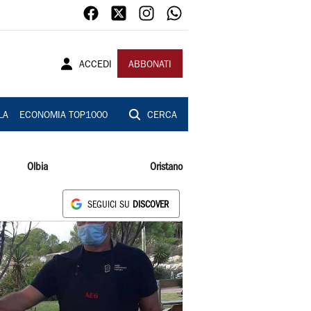
ACCEDI
ABBONATI
LA
ECONOMIA TOP1000
CERCA
Olbia
Oristano
SEGUICI SU
DISCOVER