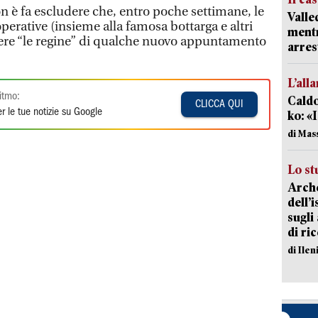
n è fa escludere che, entro poche settimane, le
Valle
operative (insieme alla famosa bottarga e altri
mentr
sere “le regine” di qualche nuovo appuntamento
arres
L’all
itmo:
Caldo
CLICCA QUI
r le tue notizie su Google
ko: «
di Mas
Lo st
Arche
dell’
sugli
di ri
di Ile