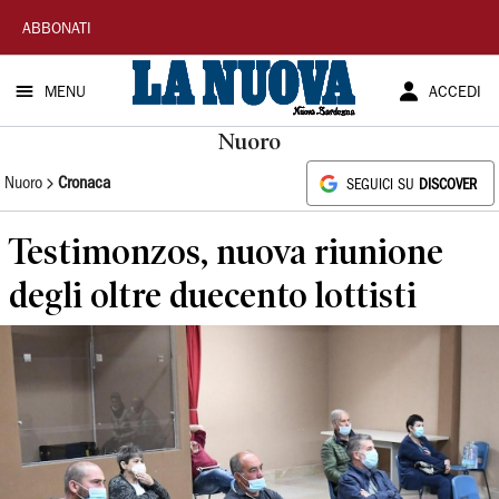
La
ABBONATI
Nuova
MENU
ACCEDI
Sardegna
Nuoro
Nuoro
Cronaca
SEGUICI SU
DISCOVER
Testimonzos, nuova riunione
degli oltre duecento lottisti