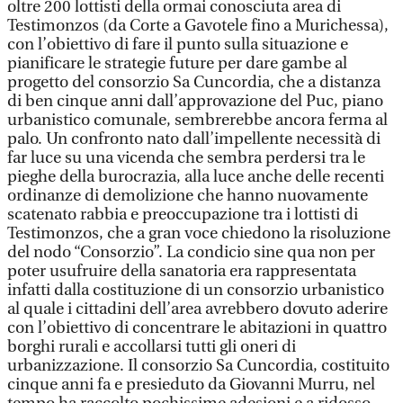
oltre 200 lottisti della ormai conosciuta area di
Testimonzos (da Corte a Gavotele fino a Murichessa),
con l’obiettivo di fare il punto sulla situazione e
pianificare le strategie future per dare gambe al
progetto del consorzio Sa Cuncordia, che a distanza
di ben cinque anni dall’approvazione del Puc, piano
urbanistico comunale, sembrerebbe ancora ferma al
palo. Un confronto nato dall’impellente necessità di
far luce su una vicenda che sembra perdersi tra le
pieghe della burocrazia, alla luce anche delle recenti
ordinanze di demolizione che hanno nuovamente
scatenato rabbia e preoccupazione tra i lottisti di
Testimonzos, che a gran voce chiedono la risoluzione
del nodo “Consorzio”. La condicio sine qua non per
poter usufruire della sanatoria era rappresentata
infatti dalla costituzione di un consorzio urbanistico
al quale i cittadini dell’area avrebbero dovuto aderire
con l’obiettivo di concentrare le abitazioni in quattro
borghi rurali e accollarsi tutti gli oneri di
urbanizzazione. Il consorzio Sa Cuncordia, costituito
cinque anni fa e presieduto da Giovanni Murru, nel