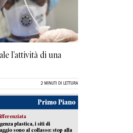
le l’attività di una
2 MINUTI DI LETTURA
Primo Piano
ifferenziata
enza plastica, i siti di
aggio sono al collasso: stop alla