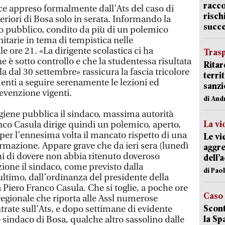
racco
ece appreso formalmente dall’Ats del caso di
risch
eriori di Bosa solo in serata. Informando la
succ
o pubblico, condito da più di un polemico
anitarie in tema di tempistica nelle
e ore 21. «La dirigente scolastica ci ha
Trasp
e è sotto controllo e che la studentessa risultata
Ritar
la dal 30 settembre» rassicura la fascia tricolore
terri
udenti a seguire serenamente le lezioni ed
sanzi
revenzione vigenti.
di And
 igiene pubblica il sindaco, massima autorità
La vi
anco Casula dirige quindi un polemico, aperto,
 per l’ennesima volta il mancato rispetto di una
Le vi
ormazione. Appare grave che da ieri sera (lunedì
aggre
hi di dovere non abbia ritenuto doveroso
dell’
ione il sindaco, come previsto dalla
di Pao
 ultimo, dall’ordinanza del presidente della
 Piero Franco Casula. Che si toglie, a poche ore
Caso
regionale che riporta alle Assl numerose
Scont
ate sull’Ats, e dopo settimane di evidente
la Sp
o sindaco di Bosa, qualche altro sassolino dalle