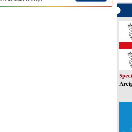
Speci
Arci