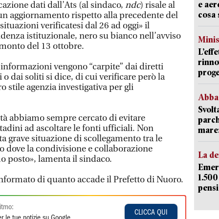
e aer
azione dati dall’Ats (al sindaco,
ndc
) risale al
cosa 
n aggiornamento rispetto alla precedente del
situazioni verificatesi dal 26 ad oggi» il
enza istituzionale, nero su bianco nell’avviso
Mini
amonto del 13 ottobre.
L’eff
rinno
informazioni vengono “carpite” dai diretti
proge
 o dai soliti si dice, di cui verificare però la
ro stile agenzia investigativa per gli
Abba
Svolt
ità abbiamo sempre cercato di evitare
parch
tadini ad ascoltare le fonti ufficiali. Non
mare: 
a grave situazione di scollegamento tra le
o dove la condivisione e collaborazione
La d
o posto», lamenta il sindaco.
Emerg
1.500
informato di quanto accade il Prefetto di Nuoro.
pensi
itmo:
CLICCA QUI
r le tue notizie su Google