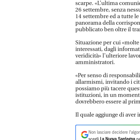
scarpe. «L’ultima comunic
26 settembre, senza nessu
14 settembre ed a tutte le 
panorama della corrispond
pubblicato ben oltre il tr
Situazione per cui «molte 
interessati, dagli informati
veridicità» l’ulteriore lavo
amministratori.
«Per senso di responsabil
allarmismi, invitando i cit
possiamo più tacere quest
istituzioni, in un moment
dovrebbero essere al prim
Il quale aggiunge di aver 
Non lasciare decidere l'algor
scegli
La Nuova Sardegna
pe