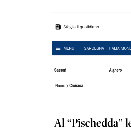
La
Nuova
Sardegna
Sfoglia il quotidiano
MENU
SARDEGNA
ITALIA MON
Sassari
Alghero
Nuoro
Cronaca
Al “Pischedda” l