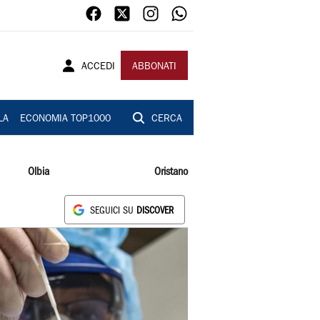
ACCEDI
ABBONATI
LA
ECONOMIA TOP1000
CERCA
Olbia
Oristano
SEGUICI SU
DISCOVER