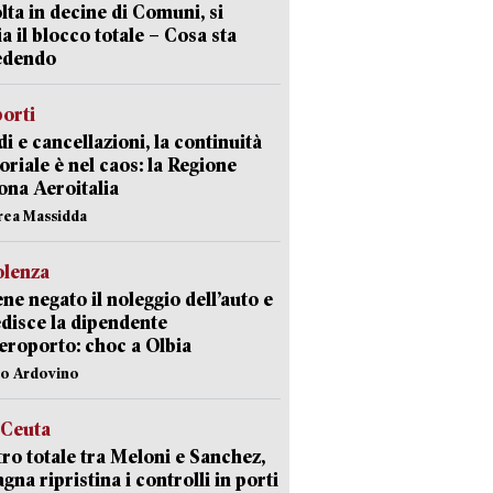
lta in decine di Comuni, si
ia il blocco totale – Cosa sta
edendo
orti
di e cancellazioni, la continuità
toriale è nel caos: la Regione
ona Aeroitalia
rea Massidda
olenza
ene negato il noleggio dell’auto e
disce la dipendente
aeroporto: choc a Olbia
lo Ardovino
 Ceuta
ro totale tra Meloni e Sanchez,
agna ripristina i controlli in porti