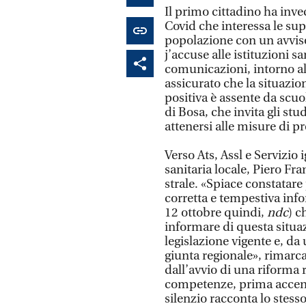
Il primo cittadino ha inv
Covid che interessa le sup
popolazione con un avvis
j’accuse alle istituzioni s
comunicazioni, intorno all
assicurato che la situazion
positiva è assente da scuo
di Bosa, che invita gli st
attenersi alle misure di p
Verso Ats, Assl e Servizio
sanitaria locale, Piero Fr
strale. «Spiace constatare
corretta e tempestiva inf
12 ottobre quindi,
ndc
) c
informare di questa situaz
legislazione vigente e, da
giunta regionale», rimarca
dall’avvio di una riforma 
competenze, prima accentr
silenzio racconta lo stess