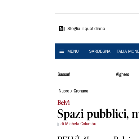
La
Nuova
Sardegna
Sfoglia il quotidiano
MENU
SARDEGNA
ITALIA MON
Sassari
Alghero
Nuoro
Cronaca
Belvì
Spazi pubblici, 
di Michela Columbu