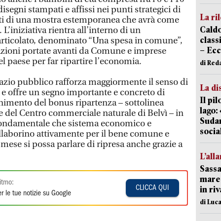
disegni stampati e affissi nei punti strategici di
La ri
sti di una mostra estemporanea che avrà come
Caldo
L’iniziativa rientra all’interno di un
classi
ticolato, denominato “Una spesa in comune”,
– Ecc
azioni portate avanti da Comune e imprese
l paese per far ripartire l’economia.
di Red
azio pubblico rafforza maggiormente il senso di
La di
e offre un segno importante e concreto di
Il pi
nimento del bonus ripartenza – sottolinea
lago:
e del Centro commerciale naturale di Belvì – in
Sudam
ondamentale che sistema economico e
socia
llaborino attivamente per il bene comune e
mese si possa parlare di ripresa anche grazie a
L’all
Sassa
mare 
itmo:
CLICCA QUI
in ri
r le tue notizie su Google
di Luca