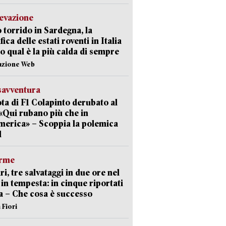
levazione
 torrido in Sardegna, la
fica delle estati roventi in Italia
o qual è la più calda di sempre
azione Web
savventura
lota di F1 Colapinto derubato al
 «Qui rubano più che in
erica» – Scoppia la polemica
l
arme
ri, tre salvataggi in due ore nel
in tempesta: in cinque riportati
va – Che cosa è successo
 Fiori