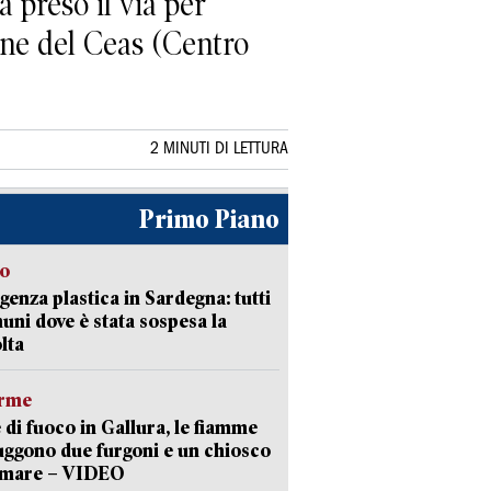
 preso il via per
one del Ceas (Centro
2 MINUTI DI LETTURA
Primo Piano
so
enza plastica in Sardegna: tutti
uni dove è stata sospesa la
lta
arme
 di fuoco in Gallura, le fiamme
uggono due furgoni e un chiosco
a mare – VIDEO