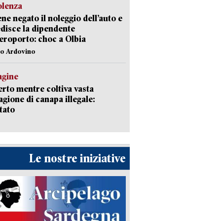
olenza
ene negato il noleggio dell’auto e
disce la dipendente
aeroporto: choc a Olbia
lo Ardovino
agine
rto mentre coltiva vasta
agione di canapa illegale:
tato
Le nostre iniziative