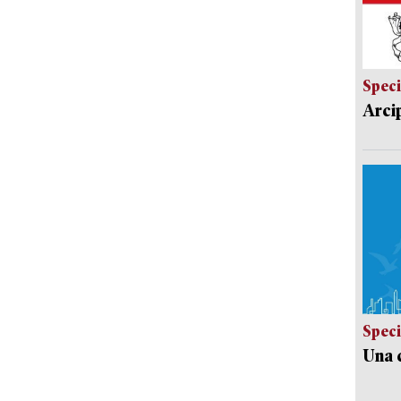
Speci
Arci
Speci
Una c