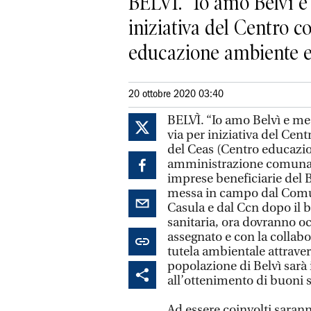
BELVÌ. “Io amo Belvì e 
iniziativa del Centro 
educazione ambiente e s
20 ottobre 2020 03:40
BELVÌ. “Io amo Belvì e me 
via per iniziativa del Ce
del Ceas (Centro educazio
amministrazione comunale
imprese beneficiarie del
messa in campo dal Comun
Casula e dal Ccn dopo il 
sanitaria, ora dovranno o
assegnato e con la collabo
tutela ambientale attraver
popolazione di Belvì sarà 
all’ottenimento di buoni sp
Ad essere coinvolti sarann