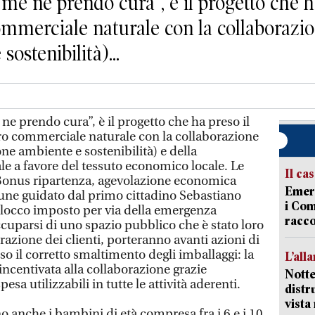
me ne prendo cura”, è il progetto che ha
commerciale naturale con la collaborazi
ostenibilità)...
ne prendo cura”, è il progetto che ha preso il
ntro commerciale naturale con la collaborazione
ne ambiente e sostenibilità) e della
 a favore del tessuto economico locale. Le
Il ca
 Bonus ripartenza, agevolazione economica
Emerg
e guidato dal primo cittadino Sebastiano
i Com
blocco imposto per via della emergenza
racco
ccuparsi di uno spazio pubblico che è stato loro
razione dei clienti, porteranno avanti azioni di
so il corretto smaltimento degli imballaggi: la
L’all
incentivata alla collaborazione grazie
Notte
esa utilizzabili in tutte le attività aderenti.
distr
vist
o anche i bambini di età compresa fra i 6 e i 10