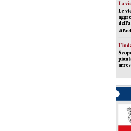
La vi
Le vi
aggre
dell’
di Pao
L’ind
Scope
piant
arres