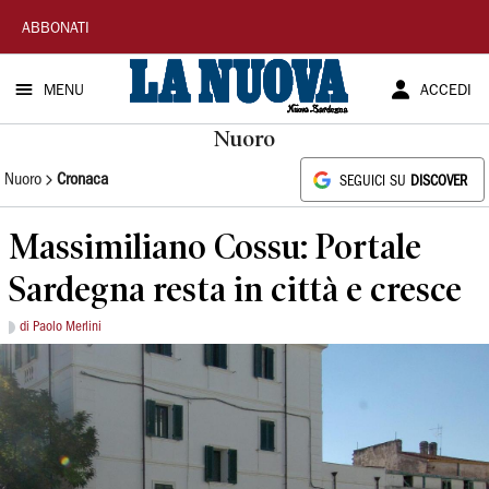
La
ABBONATI
Nuova
MENU
ACCEDI
Sardegna
Nuoro
Nuoro
Cronaca
SEGUICI SU
DISCOVER
Massimiliano Cossu: Portale
Sardegna resta in città e cresce
di Paolo Merlini