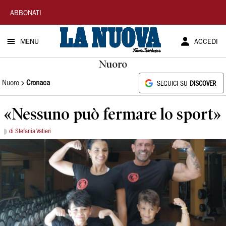
La
ABBONATI
Nuova
MENU
ACCEDI
Sardegna
Nuoro
Nuoro
Cronaca
SEGUICI SU
DISCOVER
«Nessuno può fermare lo sport»
di Stefania Vatieri