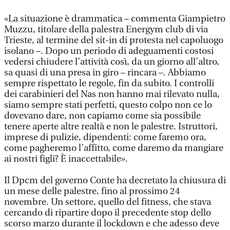
«La situazione è drammatica – commenta Giampietro
Muzzu, titolare della palestra Energym club di via
Trieste, al termine del sit-in di protesta nel capoluogo
isolano –. Dopo un periodo di adeguamenti costosi
vedersi chiudere l’attività così, da un giorno all’altro,
sa quasi di una presa in giro – rincara –. Abbiamo
sempre rispettato le regole, fin da subito. I controlli
dei carabinieri del Nas non hanno mai rilevato nulla,
siamo sempre stati perfetti, questo colpo non ce lo
dovevano dare, non capiamo come sia possibile
tenere aperte altre realtà e non le palestre. Istruttori,
imprese di pulizie, dipendenti: come faremo ora,
come pagheremo l’affitto, come daremo da mangiare
ai nostri figli? È inaccettabile».
Il Dpcm del governo Conte ha decretato la chiusura di
un mese delle palestre, fino al prossimo 24
novembre. Un settore, quello del fitness, che stava
cercando di ripartire dopo il precedente stop dello
scorso marzo durante il lockdown e che adesso deve