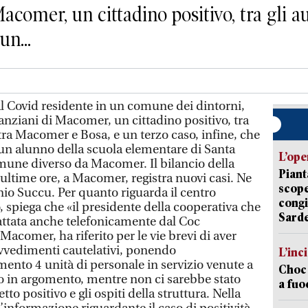
comer, un cittadino positivo, tra gli aut
n...
Covid residente in un comune dei dintorni,
o anziani di Macomer, un cittadino positivo, tra
ta tra Macomer e Bosa, e un terzo caso, infine, che
 un alunno della scuola elementare di Santa
L’ope
mune diverso da Macomer. Il bilancio della
Piant
e ultime ore, a Macomer, registra nuovi casi. Ne
scope
nio Succu. Per quanto riguarda il centro
congi
o, spiega che «il presidente della cooperativa che
Sarde
tattata anche telefonicamente dal Coc
Macomer, ha riferito per le vie brevi di aver
vvedimenti cautelativi, ponendo
L’inc
ento 4 unità di personale in servizio venute a
Choc 
so in argomento, mentre non ci sarebbe stato
a fuo
etto positivo e gli ospiti della struttura. Nella