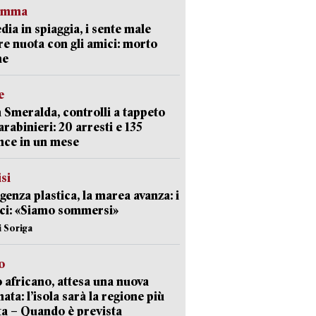
ramma
dia in spiaggia, i sente male
e nuota con gli amici: morto
ne
e
 Smeralda, controlli a tappeto
arabinieri: 20 arresti e 135
nce in un mese
isi
enza plastica, la marea avanza: i
ci: «Siamo sommersi»
i Soriga
o
 africano, attesa una nuova
ata: l’isola sarà la regione più
ta – Quando è prevista