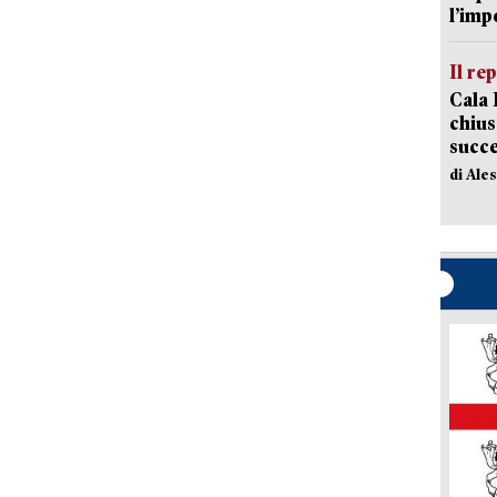
l’imp
Il re
Cala 
chius
succ
di Ale