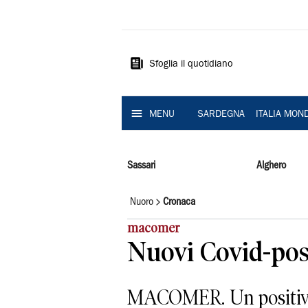
La
Nuova
Sardegna
Sfoglia il quotidiano
MENU
SARDEGNA
ITALIA MON
Sassari
Alghero
Nuoro
Cronaca
macomer
Nuovi Covid-posit
MACOMER. Un positivo a