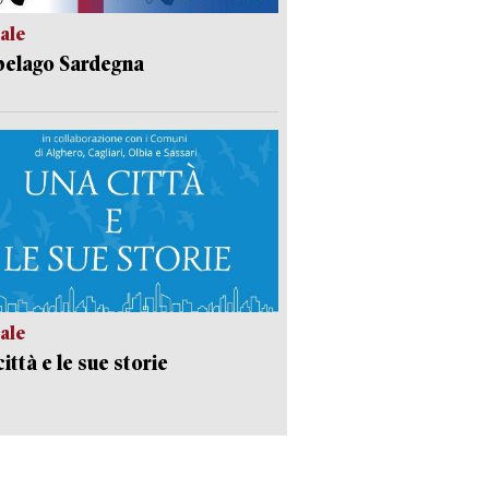
ale
pelago Sardegna
ale
ittà e le sue storie