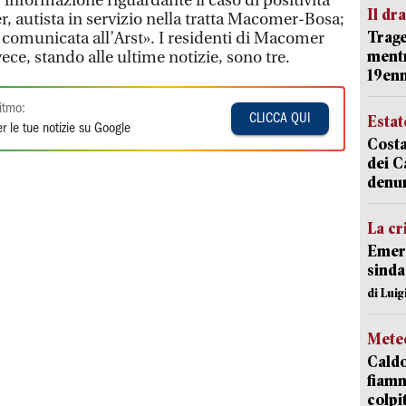
l’informazione riguardante il caso di positività
Il d
, autista in servizio nella tratta Macomer-Bosa;
Trage
 comunicata all’Arst». I residenti di Macomer
mentr
ece, stando alle ultime notizie, sono tre.
19en
itmo:
CLICCA QUI
Estat
r le tue notizie su Google
Costa
dei C
denu
La cr
Emerg
sinda
di Luig
Mete
Caldo
fiamm
colpi