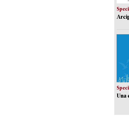
Speci
Arci
Speci
Una c