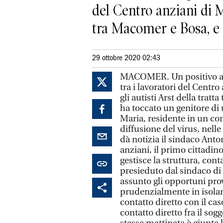
del Centro anziani di Ma
tra Macomer e Bosa, e u
29 ottobre 2020 02:43
MACOMER. Un positivo al 
tra i lavoratori del Centr
gli autisti Arst della trat
ha toccato un genitore di
Maria, residente in un co
diffusione del virus, nell
dà notizia il sindaco Anto
anziani, il primo cittadin
gestisce la struttura, con
presieduto dal sindaco di 
assunto gli opportuni pro
prudenzialmente in isolam
contatto diretto con il ca
contatto diretto fra il sogg