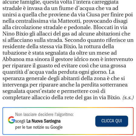
alcune famiglie, questa volta l’intera carreggiata
stradale è invasa da un fiume d’acqua che va ad
unirsi a quella che proviene da via Ciusa per finire poi
nella centralissima via Matteotti, provocando disagi
alla circolazione stradale e pedonale. Bloccati in via
Nino Bixio gli allacci del gas ad alcune abitazioni che
si affacciano sulla strada. Secondo quanto riferisce un
residente della stessa via Bixio, la rottura della
tubazione è stata segnalata da oltre un mese ad
Abbanoa ma sinora il gestore idrico non è intervenuto
per riparare il guasto ed evitare così che una grossa
quantità d’acqua vada perduta ogni giorno. La
speranza generale degli abitanti della zona è che si
intervenga per riparare anche la perdita sotterranea
segnalata quest’estate e permettere così di
completare allaccio della rete del gas in via Bixio.
(s.s.)
Non lasciare decidere l'algoritmo:
CLICCA QUI
scegli
La Nuova Sardegna
per le tue notizie su Google