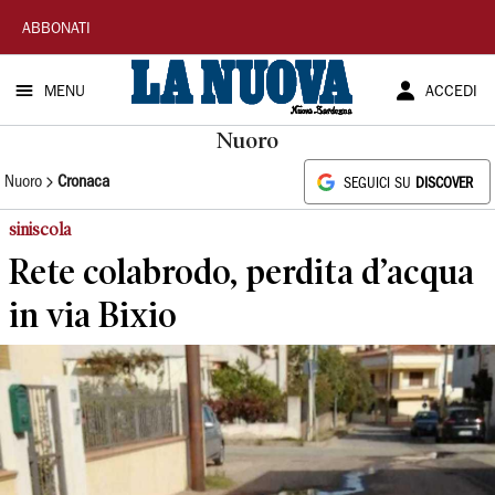
La
ABBONATI
Nuova
MENU
ACCEDI
Sardegna
Nuoro
Nuoro
Cronaca
SEGUICI SU
DISCOVER
siniscola
Rete colabrodo, perdita d’acqua
in via Bixio