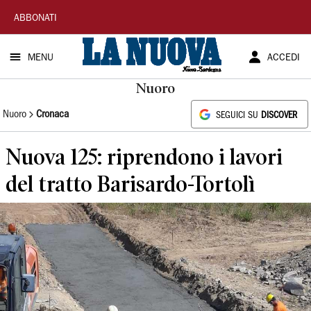
La
ABBONATI
Nuova
MENU
ACCEDI
Sardegna
Nuoro
Nuoro
Cronaca
SEGUICI SU
DISCOVER
Nuova 125: riprendono i lavori
del tratto Barisardo-Tortolì