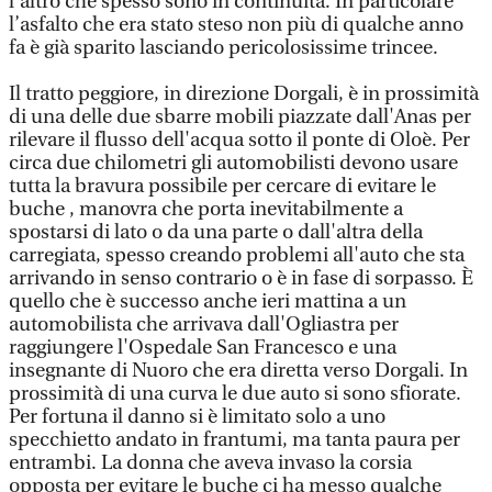
l'altro che spesso sono in continuità. In particolare
l’asfalto che era stato steso non più di qualche anno
fa è già sparito lasciando pericolosissime trincee.
Il tratto peggiore, in direzione Dorgali, è in prossimità
di una delle due sbarre mobili piazzate dall'Anas per
rilevare il flusso dell'acqua sotto il ponte di Oloè. Per
circa due chilometri gli automobilisti devono usare
tutta la bravura possibile per cercare di evitare le
buche , manovra che porta inevitabilmente a
spostarsi di lato o da una parte o dall'altra della
carregiata, spesso creando problemi all'auto che sta
arrivando in senso contrario o è in fase di sorpasso. È
quello che è successo anche ieri mattina a un
automobilista che arrivava dall'Ogliastra per
raggiungere l'Ospedale San Francesco e una
insegnante di Nuoro che era diretta verso Dorgali. In
prossimità di una curva le due auto si sono sfiorate.
Per fortuna il danno si è limitato solo a uno
specchietto andato in frantumi, ma tanta paura per
entrambi. La donna che aveva invaso la corsia
opposta per evitare le buche ci ha messo qualche