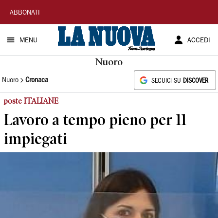
La
ABBONATI
Nuova
MENU
ACCEDI
Sardegna
Nuoro
Nuoro
Cronaca
SEGUICI SU
DISCOVER
poste ITALIANE
Lavoro a tempo pieno per 11
impiegati