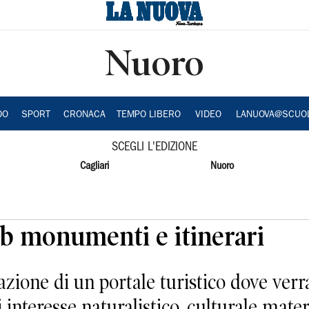
Nuoro
DO
SPORT
CRONACA
TEMPO LIBERO
VIDEO
LANUOVA@SCUO
SCEGLI L'EDIZIONE
Cagliari
Nuoro
eb monumenti e itinerari
azione di un portale turistico dove verra
interesse naturalistico, culturale mater