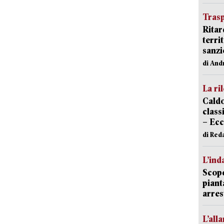
Trasp
Ritar
terri
sanzi
di And
La ri
Caldo
classi
– Ecc
di Red
L’ind
Scope
piant
arres
L’all