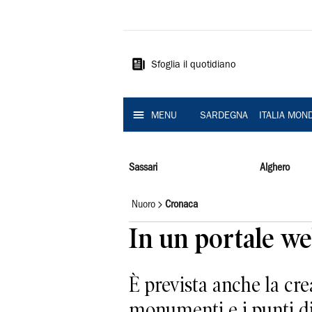
La
Nuova
Sardegna
Sfoglia il quotidiano
MENU
SARDEGNA
ITALIA MON
Sassari
Alghero
Nuoro
Cronaca
In un portale w
È prevista anche la cre
monumenti e i punti di 