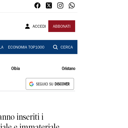
ACCEDI
ABBONATI
LA
ECONOMIA TOP1000
CERCA
Olbia
Oristano
SEGUICI SU
DISCOVER
nno inseriti i
iale e immateriale.