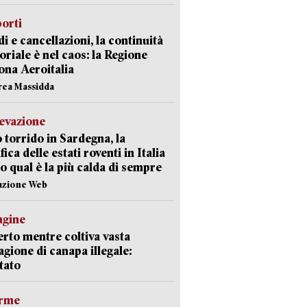
orti
di e cancellazioni, la continuità
toriale è nel caos: la Regione
ona Aeroitalia
rea Massidda
levazione
 torrido in Sardegna, la
fica delle estati roventi in Italia
o qual è la più calda di sempre
azione Web
agine
rto mentre coltiva vasta
agione di canapa illegale:
tato
arme