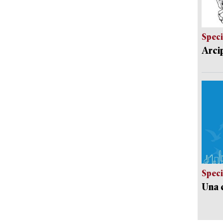
Speci
Arci
Speci
Una c