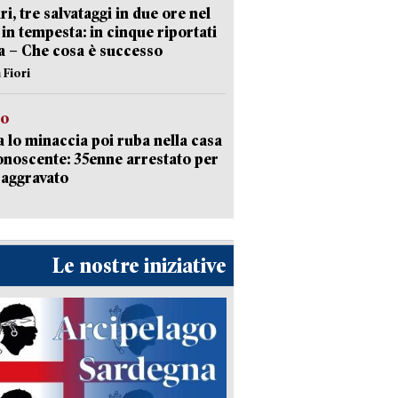
ri, tre salvataggi in due ore nel
in tempesta: in cinque riportati
va – Che cosa è successo
 Fiori
to
 lo minaccia poi ruba nella casa
onoscente: 35enne arrestato per
 aggravato
Le nostre iniziative