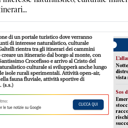
inerari...
one di un portale turistico dove verranno
nti di interesse naturalistico, culturale
ltellì rientra tra gli itinerari dei cammini
to creare un itinerario dal borgo al monte, con
L’all
Santissimo Crocefisso e arrivo al Cristo del
Notte
naturalistico culturale si svilupperà anche lungo
distr
le isole rurali sperimentali. Attività open-air,
vist
la fauna fluviale, attività sportive di
 (s.s.)
Sos d
Emerg
itmo:
stocc
CLICCA QUI
r le tue notizie su Google
racco
risch
succ