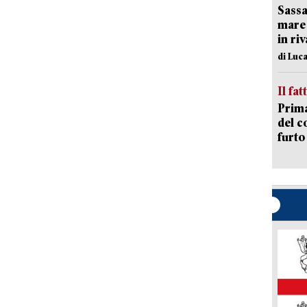
Sassa
mare 
in ri
di Luca
Il fat
Prima
del c
furto