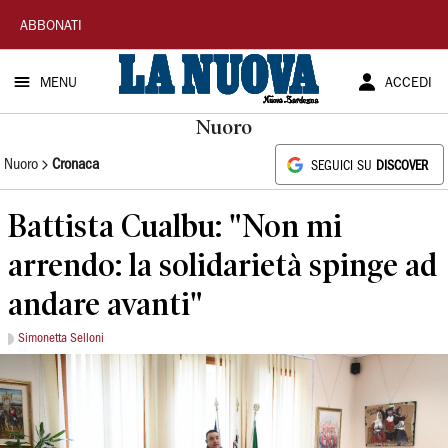
La
ABBONATI
Nuova
MENU
ACCEDI
Sardegna
Nuoro
Nuoro
Cronaca
SEGUICI SU
DISCOVER
Battista Cualbu: "Non mi
arrendo: la solidarietà spinge ad
andare avanti"
Simonetta Selloni