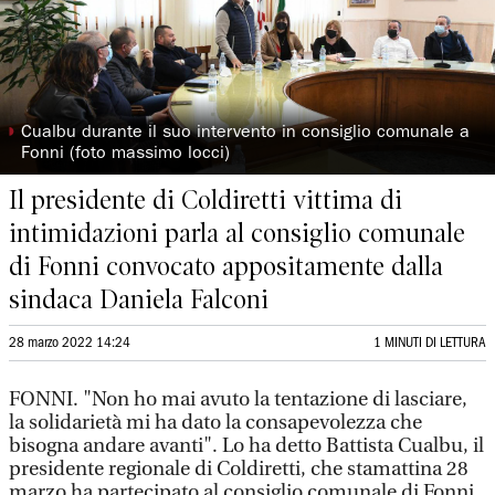
◗
Cualbu durante il suo intervento in consiglio comunale a
Fonni (foto massimo locci)
Il presidente di Coldiretti vittima di
intimidazioni parla al consiglio comunale
di Fonni convocato appositamente dalla
sindaca Daniela Falconi
28 marzo 2022 14:24
1 MINUTI DI LETTURA
FONNI. "Non ho mai avuto la tentazione di lasciare,
la solidarietà mi ha dato la consapevolezza che
bisogna andare avanti". Lo ha detto Battista Cualbu, il
presidente regionale di Coldiretti, che stamattina 28
marzo ha partecipato al consiglio comunale di Fonni,