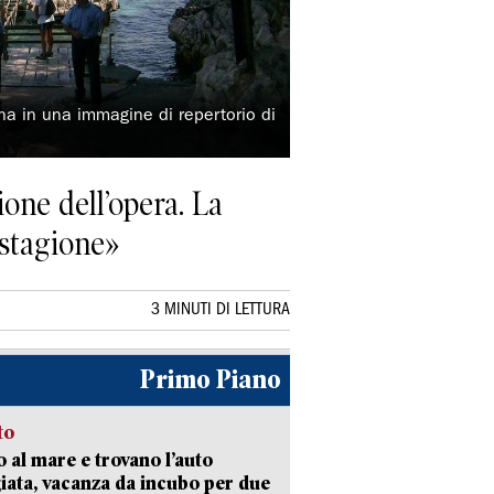
una in una immagine di repertorio di
one dell’opera. La
 stagione»
3 MINUTI DI LETTURA
Primo Piano
to
 al mare e trovano l’auto
giata, vacanza da incubo per due