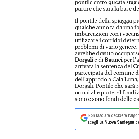
pontile entro questa stag
partire che sarà la base de
Il pontile della spiaggia p
qualche anno fa da una fo
imbarcazioni con i vacanz
utilizzare i corridoi dete
problemi di vario genere.
avrebbe dovuto occuparsen
Dorgali
e di
Baunei
per l’
arrivata la sentenza del
Co
partecipata del comune di
dell’approdo a Cala Luna,
Dorgali. Pontile che sarà 
ormai alle porte. «I fondi 
sono e sono fondi delle c
Non lasciare decidere l'algor
scegli
La Nuova Sardegna
pe