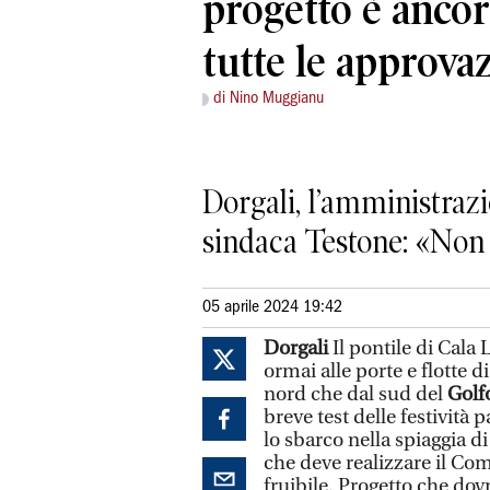
progetto è ancora
tutte le approva
di Nino Muggianu
Dorgali, l’amministrazi
sindaca Testone: «Non s
05 aprile 2024 19:42
Dorgali
Il pontile di Cala
ormai alle porte e flotte 
nord che dal sud del
Golf
breve test delle festività p
lo sbarco nella spiaggia d
che deve realizzare il Co
fruibile. Progetto che dov