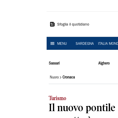
La
Nuova
Sardegna
Sfoglia il quotidiano
MENU
SARDEGNA
ITALIA MON
Sassari
Alghero
Nuoro
Cronaca
Turismo
Il nuovo pontile 