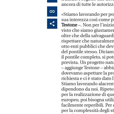
ancora di tutte le autorizz
«Stiamo lavorando per pote
sua interezza così come p
Testone
–. Non per l’inizi
visto che siamo giustamen
oltre che della salvaguard
rispettare che naturalmen
otto enti pubblici che dev
del pontile stesso. Diciam
il pontile completo, si po
prevista. Un progetto na
– aggiunge Testone – abb
dovevamo aspettare la pro
richiesta e ci è stato dato
Stiamo lavorando alacrem
dipendono da noi. Ripeto:
per la realizzazione di qu
europeo, poi bisogna utili
facilmente reperibili. Per 
per la complessità degli ste