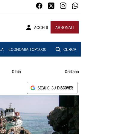
ACCEDI
ABBONATI
LA
ECONOMIA TOP1000
CERCA
Olbia
Oristano
SEGUICI SU
DISCOVER