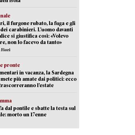
dell’isola
unale
ri, il furgone rubato, la fuga e gli
 dei carabinieri. L’uomo davanti
dice si giustifica così: «Volevo
re, non lo facevo da tanto»
 Fiori
ie pronte
mentari in vacanza, la Sardegna
e mete più amate dai politici: ecco
trascorreranno l’estate
ramma
fa dal pontile e sbatte la testa sul
le: morto un 17enne