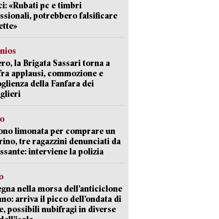
i: «Rubati pc e timbri
ssionali, potrebbero falsificare
ette»
nios
ro, la Brigata Sassari torna a
fra applausi, commozione e
oglienza della Fanfara dei
glieri
so
ono limonata per comprare un
ino, tre ragazzini denunciati da
ssante: interviene la polizia
o
gna nella morsa dell’anticiclone
ano: arriva il picco dell’ondata di
e, possibili nubifragi in diverse