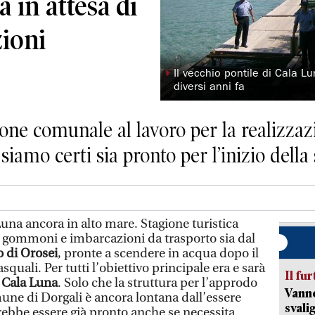
 in attesa di
zioni
◗
Il vecchio pontile di Cala L
diversi anni fa
one comunale al lavoro per la realizzazi
iamo certi sia pronto per l’inizio della
 Luna ancora in alto mare. Stagione turistica
di gommoni e imbarcazioni da trasporto sia dal
o di Orosei
, pronte a scendere in acqua dopo il
asquali. Per tutti l’obiettivo principale era e sarà
Il fur
i
Cala Luna
. Solo che la struttura per l’approdo
Vanno
mune di Dorgali è ancora lontana dall’essere
svali
rebbe essere già pronto anche se necessita