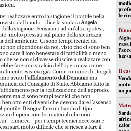
medic
azioni.
profe
le ric
r realizzare entro la stagione il pontile nella
revisto dal bando – dice la sindaca
Angela
o della stagione. Pensiamo ad un’altra ipotesi,
Dimo
te, molto pressati sul piano della sicurezza
Alghe
ia dell’ambiente. Ci sono tempi tecnici da
casa 
te non dipendono da noi, visto che ci sono ben
l'acc
ono dare il loro benestare di fattibilità o meno
bersa
o che se non si dovesse riuscire a realizzare con
trebbe fare uno stralcio dell’opera così come
Il ca
turalmente esisteva già. Come comune di Dorgali
iamo avuto
l’affidamento dal Demanio
ma
Vend
nuncia del Consiglio di Stato. Abbiamo fatto la
motor
 l’affidamento per la realizzazione dell’approdo.
un pa
ente ma ci sono tempi tecnici che non
 ben otto enti diversi che devono dare l’assenso
Mete
el pontile. Bisogna fare un bando di tipo
Sarde
zzare l’opera con dei materiali che non
afric
cui – rimarca – per i tempi tecnici necessari e
calor
ssi sarà molto difficile che si riesca a fare il