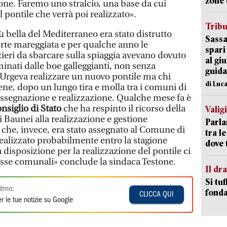
zone 
ione. Faremo uno stralcio, una base da cui
l pontile che verrà poi realizzato».
Trib
iù bella del Mediterraneo era stato distrutto
Sassa
rte mareggiata e per qualche anno le
spari
ieri da sbarcare sulla spiaggia avevano dovuto
al giu
rminati dalle boe galleggianti, non senza
guida
 Urgeva realizzare un nuovo pontile ma chi
di Luca
e, dopo un lungo tira e molla tra i comuni di
assegnazione e realizzazione. Qualche mese fa è
nsiglio di Stato
che ha respinto il ricorso della
Valig
 Baunei alla realizzazione e gestione
Parla
 che, invece, era stato assegnato al Comune di
tra l
realizzato probabilmente entro la stagione
dove 
a disposizione per la realizzazione del pontile ci
asse comunali» conclude la sindaca Testone.
Il d
Si tuf
itmo:
fonda
CLICCA QUI
r le tue notizie su Google