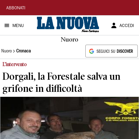
La
ABBONATI
Nuova
MENU
ACCEDI
Sardegna
Nuoro
Nuoro
Cronaca
SEGUICI SU
DISCOVER
L’intervento
Dorgali, la Forestale salva un
grifone in difficoltà