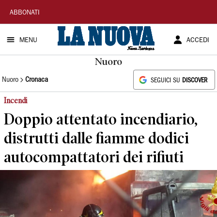
La
ABBONATI
Nuova
MENU
ACCEDI
Sardegna
Nuoro
Nuoro
Cronaca
SEGUICI SU
DISCOVER
Incendi
Doppio attentato incendiario,
distrutti dalle fiamme dodici
autocompattatori dei rifiuti