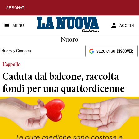
La
ABBONATI
Nuova
MENU
ACCEDI
Sardegna
Nuoro
Nuoro
Cronaca
SEGUICI SU
DISCOVER
L’appello
Caduta dal balcone, raccolta
fondi per una quattordicenne