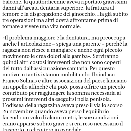
balcone, la quattordicenne aveva riportato gravissimi
danni all’arcata dentaria superiore, la frattura al
femore e la disgregazione del ginocchio. Ha già subito
tre operazioni ma altri dovrà affrontarne prima di
tornare a vivere una vita normale.
«Il problema maggiore è la dentatura, ma preoccupa
anche l’articolazione – spiega una parente – perché la
ragazza non riesce a mangiare e anche ogni piccolo
movimento le crea dolori alla gamba». Serviranno
quindi altri costosi interventi che non sono coperti
del tutto dall’assicurazione sanitaria. Per questo
motivo in tanti si stanno mobilitando. Il sindaco
Franco Solinas e altre associazioni del paese lanciano
un appello affinché chi può, possa offrire un piccolo
contributo per raggiungere la somma necessaria ai
prossimi interventi da eseguirsi nella penisola.
L’odissea della ragazzina aveva preso il via lo scorso
26 novembre quando aveva perso l’equilibrio
facendo un volo di alcuni metri, le sue condizioni
erano apparse subito gravi e si era reso necessario il
trasporto in elicottero in ospedale.