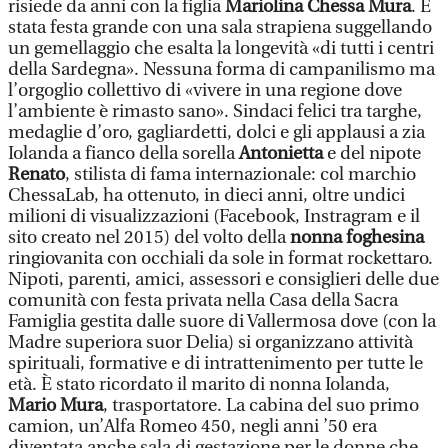
risiede da anni con la figlia
Mariolina Chessa Mura
. È
stata festa grande con una sala strapiena suggellando
un gemellaggio che esalta la longevità «di tutti i centri
della Sardegna». Nessuna forma di campanilismo ma
l’orgoglio collettivo di «vivere in una regione dove
l’ambiente è rimasto sano». Sindaci felici tra targhe,
medaglie d’oro, gagliardetti, dolci e gli applausi a zia
Iolanda a fianco della sorella
Antonietta
e del nipote
Renato
, stilista di fama internazionale: col marchio
ChessaLab, ha ottenuto, in dieci anni, oltre undici
milioni di visualizzazioni (Facebook, Instragram e il
sito creato nel 2015) del volto della
nonna foghesina
ringiovanita con occhiali da sole in format rockettaro.
Nipoti, parenti, amici, assessori e consiglieri delle due
comunità con festa privata nella Casa della Sacra
Famiglia gestita dalle suore di Vallermosa dove (con la
Madre superiora suor Delia) si organizzano attività
spirituali, formative e di intrattenimento per tutte le
età. È stato ricordato il marito di nonna Iolanda,
Mario Mura
, trasportatore. La cabina del suo primo
camion, un’Alfa Romeo 450, negli anni ’50 era
diventata anche sala di gestazione per le donne che