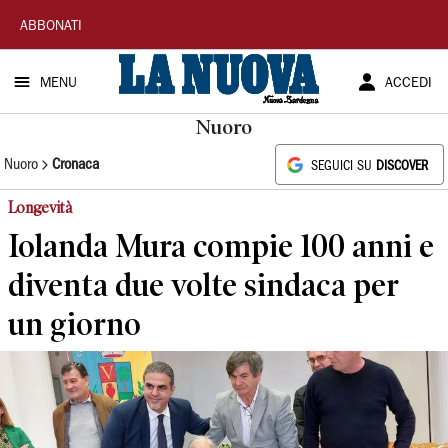
La
ABBONATI
Nuova
MENU
ACCEDI
Sardegna
Nuoro
Nuoro
Cronaca
SEGUICI SU
DISCOVER
Longevità
Iolanda Mura compie 100 anni e
diventa due volte sindaca per
un giorno