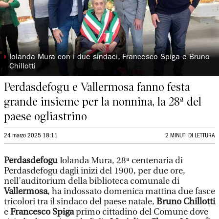
◗
Iolanda Mura con i due sindaci, Francesco Spiga e Bruno
Chillotti
Perdasdefogu e Vallermosa fanno festa
grande insieme per la nonnina, la 28ª del
paese ogliastrino
24 marzo 2025 18:11
2 MINUTI DI LETTURA
Perdasdefogu
Iolanda Mura, 28ª centenaria di
Perdasdefogu dagli inizi del 1900, per due ore,
nell’auditorium della biblioteca comunale di
Vallermosa
, ha indossato domenica mattina due fasce
tricolori tra il sindaco del paese natale,
Bruno Chillotti
e
Francesco Spiga
primo cittadino del Comune dove