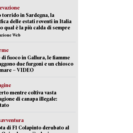
levazione
 torrido in Sardegna, la
fica delle estati roventi in Italia
o qual è la più calda di sempre
azione Web
arme
 di fuoco in Gallura, le fiamme
uggono due furgoni e un chiosco
a mare – VIDEO
agine
rto mentre coltiva vasta
agione di canapa illegale:
tato
savventura
lota di F1 Colapinto derubato al