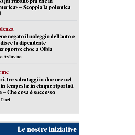
 «Qui rubano più che in
erica» – Scoppia la polemica
l
olenza
ene negato il noleggio dell’auto e
disce la dipendente
aeroporto: choc a Olbia
lo Ardovino
arme
ri, tre salvataggi in due ore nel
in tempesta: in cinque riportati
va – Che cosa è successo
 Fiori
Le nostre iniziative