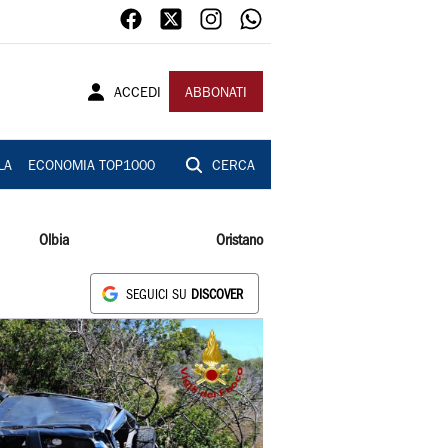
ACCEDI
ABBONATI
LA
ECONOMIA TOP1000
CERCA
Olbia
Oristano
SEGUICI SU
DISCOVER