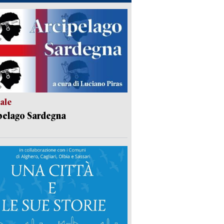
ale
pelago Sardegna