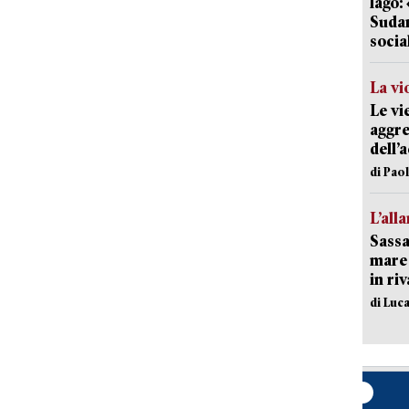
lago:
Sudam
socia
La vi
Le vi
aggre
dell’
di Pao
L’all
Sassa
mare 
in ri
di Luca