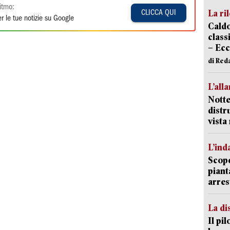
itmo:
La ri
CLICCA QUI
r le tue notizie su Google
Caldo
classi
– Ecc
di Red
L’all
Notte
distr
vist
L’ind
Scope
piant
arres
La di
Il pi