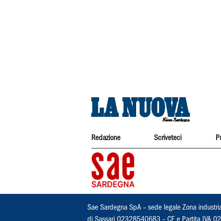
Redazione
Scriveteci
P
Sae Sardegna SpA – sede legale Zona industri
di Sassari 02328540683 – CF e Partita IVA