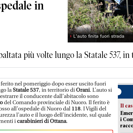
spedale in
◗
L'auto finita fuori strada
baltata più volte lungo la Statale 537, in 
erito nel pomeriggio dopo esser uscito fuori
ngo la
Statale 537
, in territorio di
Orani
. L’auto si
r estrarre il conducente dall’abitacolo sono
co
del Comando provinciale di Nuoro. Il ferito è
Il ca
 rosso all’ospedale di Nuoro dal
118
. I Vigili del
Emerg
ezza l’auto e il luogo dell’incidente, sul quale
i Com
menti i
carabinieri di Ottana
.
racco