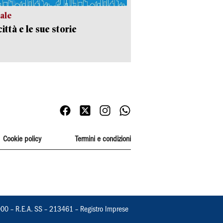
ale
ittà e le sue storie
Cookie policy
Termini e condizioni
000 – R.E.A. SS – 213461 – Registro Imprese