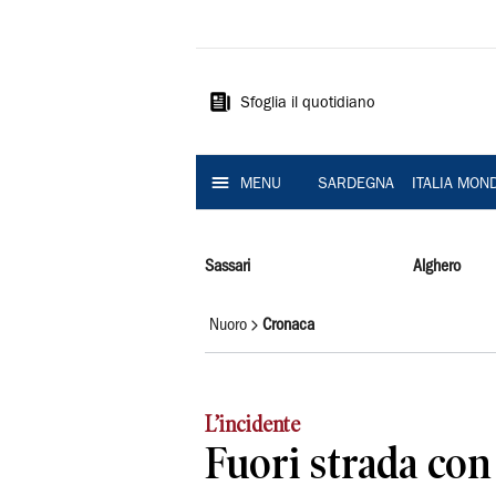
La
Nuova
Sardegna
Sfoglia il quotidiano
MENU
SARDEGNA
ITALIA MON
Sassari
Alghero
Nuoro
Cronaca
L’incidente
Fuori strada con 