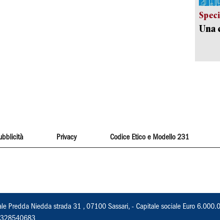
Speci
Una c
ubblicità
Privacy
Codice Etico e Modello 231
ale Predda Niedda strada 31 , 07100 Sassari, - Capitale sociale Euro 6.000.
 02328540683