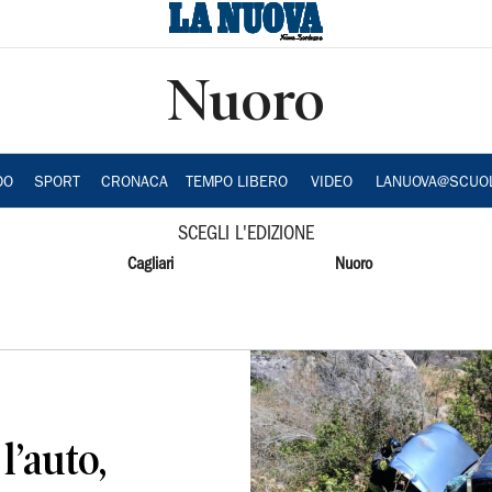
Nuoro
DO
SPORT
CRONACA
TEMPO LIBERO
VIDEO
LANUOVA@SCUO
SCEGLI L'EDIZIONE
Cagliari
Nuoro
l’auto,