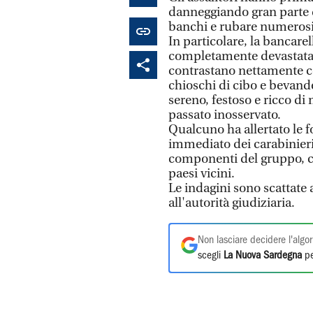
danneggiando gran parte d
banchi e rubare numerosi
In particolare, la bancare
completamente devastata e
contrastano nettamente con
chioschi di cibo e bevan
sereno, festoso e ricco di 
passato inosservato.
Qualcuno ha allertato le f
immediato dei carabinieri.
componenti del gruppo, c
paesi vicini.
Le indagini sono scattate a
all'autorità giudiziaria.
Non lasciare decidere l'algor
scegli
La Nuova Sardegna
pe