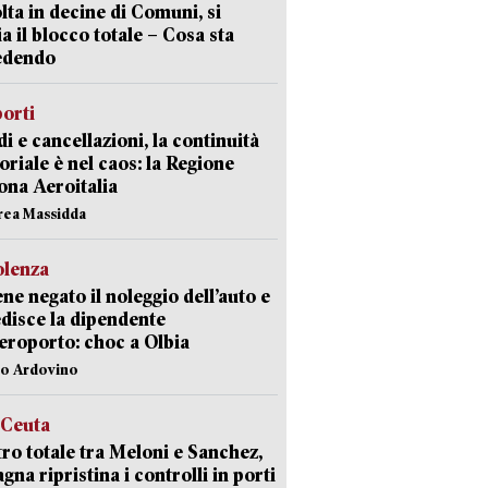
lta in decine di Comuni, si
ia il blocco totale – Cosa sta
edendo
orti
di e cancellazioni, la continuità
toriale è nel caos: la Regione
ona Aeroitalia
rea Massidda
olenza
ene negato il noleggio dell’auto e
disce la dipendente
aeroporto: choc a Olbia
lo Ardovino
 Ceuta
ro totale tra Meloni e Sanchez,
agna ripristina i controlli in porti