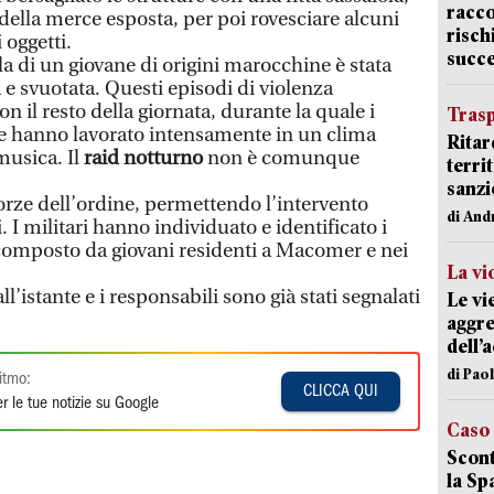
racco
ella merce esposta, per poi rovesciare alcuni
risch
 oggetti.
succ
lla di un giovane di origini marocchine è stata
 svuotata. Questi episodi di violenza
 il resto della giornata, durante la quale i
Trasp
de hanno lavorato intensamente in un clima
Ritar
musica. Il
raid notturno
non è comunque
terri
sanzi
orze dell’ordine, permettendo l’intervento
di And
 I militari hanno individuato e identificato i
omposto da giovani residenti a Macomer e nei
La vi
ll’istante e i responsabili sono già stati segnalati
Le vi
aggre
dell’
di Pao
itmo:
CLICCA QUI
r le tue notizie su Google
Caso
Scont
la Sp