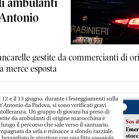
li ambulanti
t’Antonio
ancarelle gestite da commercianti di or
la merce esposta
il 12 e il 13 giugno, durante i festeggiamenti sulla
Antonio da Padova, si sono verificati gravi
ntolleranza. Un gruppo di giovani ha preso di
stite da ambulanti di origine marocchina e
Sos d
lungo il percorso che sale verso il santuario.
Emerg
ompagnata da urla e minacce a sfondo razziale.
stocc
bersagliato le strutture con una fitta sassaiola,