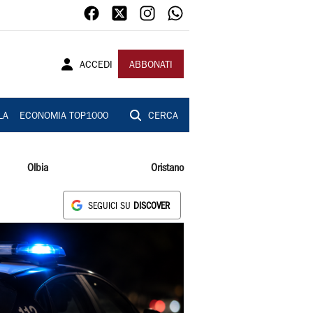
ACCEDI
ABBONATI
LA
ECONOMIA TOP1000
CERCA
Olbia
Oristano
SEGUICI SU
DISCOVER