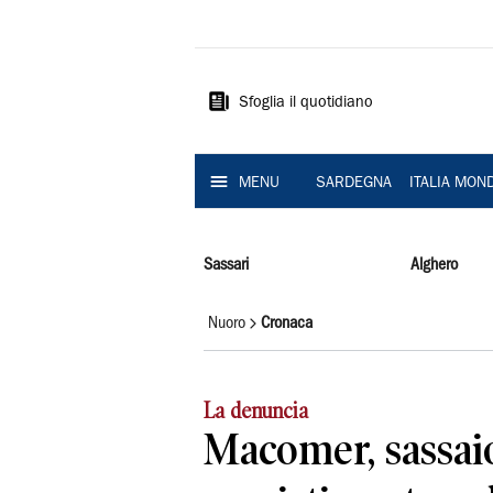
La
Nuova
Sardegna
Sfoglia il quotidiano
MENU
SARDEGNA
ITALIA MON
Sassari
Alghero
Nuoro
Cronaca
La denuncia
Macomer, sassaio