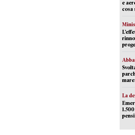
e aer
cosa 
Mini
L’eff
rinno
proge
Abba
Svolt
parch
mare: 
La d
Emerg
1.500
pensi