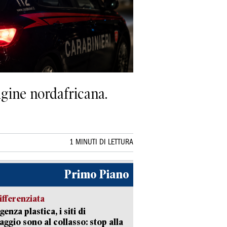
igine nordafricana.
1 MINUTI DI LETTURA
Primo Piano
ifferenziata
enza plastica, i siti di
aggio sono al collasso: stop alla