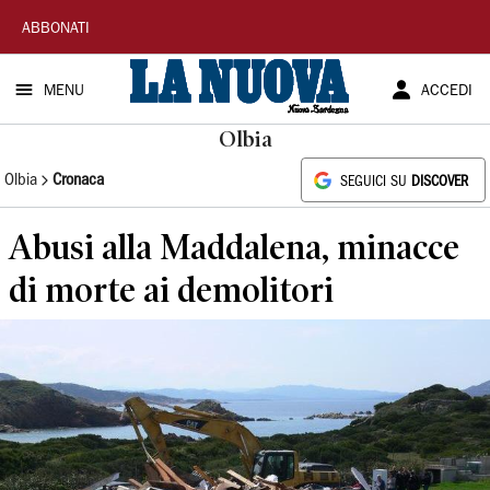
La
ABBONATI
Nuova
MENU
ACCEDI
Sardegna
Olbia
Olbia
Cronaca
SEGUICI SU
DISCOVER
Abusi alla Maddalena, minacce
di morte ai demolitori