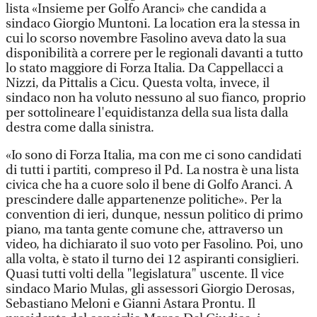
lista «Insieme per Golfo Aranci» che candida a
sindaco Giorgio Muntoni. La location era la stessa in
cui lo scorso novembre Fasolino aveva dato la sua
disponibilità a correre per le regionali davanti a tutto
lo stato maggiore di Forza Italia. Da Cappellacci a
Nizzi, da Pittalis a Cicu. Questa volta, invece, il
sindaco non ha voluto nessuno al suo fianco, proprio
per sottolineare l'equidistanza della sua lista dalla
destra come dalla sinistra.
«Io sono di Forza Italia, ma con me ci sono candidati
di tutti i partiti, compreso il Pd. La nostra è una lista
civica che ha a cuore solo il bene di Golfo Aranci. A
prescindere dalle appartenenze politiche». Per la
convention di ieri, dunque, nessun politico di primo
piano, ma tanta gente comune che, attraverso un
video, ha dichiarato il suo voto per Fasolino. Poi, uno
alla volta, è stato il turno dei 12 aspiranti consiglieri.
Quasi tutti volti della "legislatura" uscente. Il vice
sindaco Mario Mulas, gli assessori Giorgio Derosas,
Sebastiano Meloni e Gianni Astara Prontu. Il