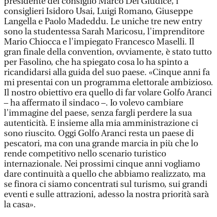
presidente del consiglio Marco Del Giudice, i
consiglieri Isidoro Usai, Luigi Romano, Giuseppe
Langella e Paolo Madeddu. Le uniche tre new entry
sono la studentessa Sarah Maricosu, l'imprenditore
Mario Chiocca e l'impiegato Francesco Maselli. Il
gran finale della convention, ovviamente, è stato tutto
per Fasolino, che ha spiegato cosa lo ha spinto a
ricandidarsi alla guida del suo paese. «Cinque anni fa
mi presentai con un programma elettorale ambizioso.
Il nostro obiettivo era quello di far volare Golfo Aranci
– ha affermato il sindaco –. Io volevo cambiare
l’immagine del paese, senza fargli perdere la sua
autenticità. E insieme alla mia amministrazione ci
sono riuscito. Oggi Golfo Aranci resta un paese di
pescatori, ma con una grande marcia in più che lo
rende competitivo nello scenario turistico
internazionale. Nei prossimi cinque anni vogliamo
dare continuità a quello che abbiamo realizzato, ma
se finora ci siamo concentrati sul turismo, sui grandi
eventi e sulle attrazioni, adesso la nostra priorità sarà
la casa».