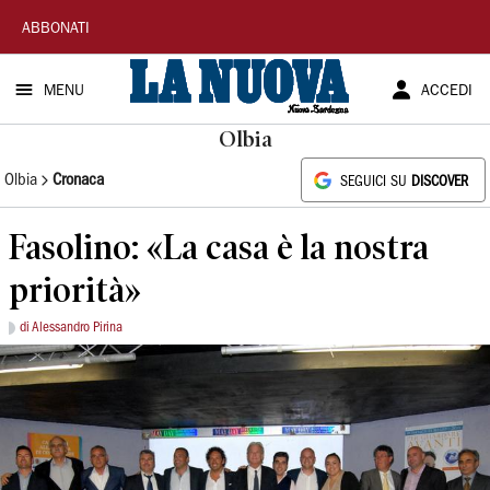
La
ABBONATI
Nuova
MENU
ACCEDI
Sardegna
Olbia
Olbia
Cronaca
SEGUICI SU
DISCOVER
Fasolino: «La casa è la nostra
priorità»
di Alessandro Pirina