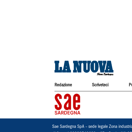
Redazione
Scriveteci
P
Sae Sardegna SpA – sede legale Zona industri