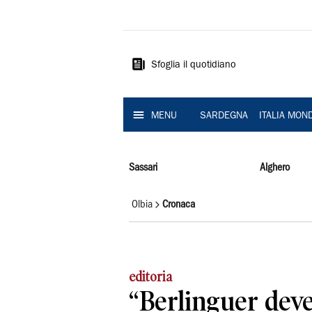
La
Nuova
Sardegna
Sfoglia il quotidiano
MENU
SARDEGNA
ITALIA MON
Sassari
Alghero
Olbia
Cronaca
editoria
“Berlinguer deve