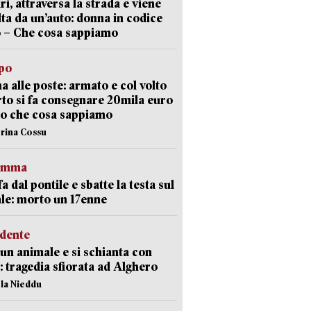
ri, attraversa la strada e viene
lta da un’auto: donna in codice
 – Che cosa sappiamo
lpo
a alle poste: armato e col volto
to si fa consegnare 20mila euro
o che cosa sappiamo
erina Cossu
ramma
fa dal pontile e sbatte la testa sul
le: morto un 17enne
idente
 un animale e si schianta con
o: tragedia sfiorata ad Alghero
ola Nieddu