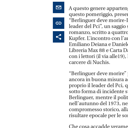
A questo genere apparteng
questo pomeriggio, present
“Berlinguer deve morire-Il 
leader del Pci”, un saggio
romanzo, scritto a quattr
Kupfer. L’incontro con l’a
Emiliano Deiana e Daniele 
Libreria Max 88 e Carta D
con i lettori (il via alle19
carcere di Nuchis.
“Berlinguer deve morire” 
ancora in buona misura a
proprio il leader del Pci, 
sotto forma di incidente s
Berlinguer, mentre il poli
nell’autunno del 1973, ne
compromesso storico, alla
risultare epocale per le 
Che cosa accadde verament