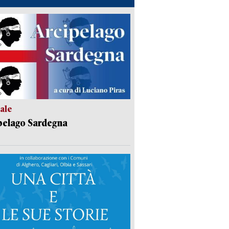
ale
pelago Sardegna