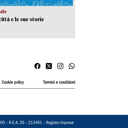
ale
ittà e le sue storie
Cookie policy
Termini e condizioni
000 – R.E.A. SS – 213461 – Registro Imprese