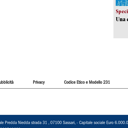
Speci
Una c
ubblicità
Privacy
Codice Etico e Modello 231
ale Predda Niedda strada 31 , 07100 Sassari, - Capitale sociale Euro 6.000.