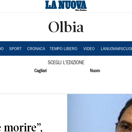
Olbia
DO
SPORT
CRONACA
TEMPO LIBERO
VIDEO
LANUOVA@SCUO
SCEGLI L'EDIZIONE
Cagliari
Nuoro
 morire”,