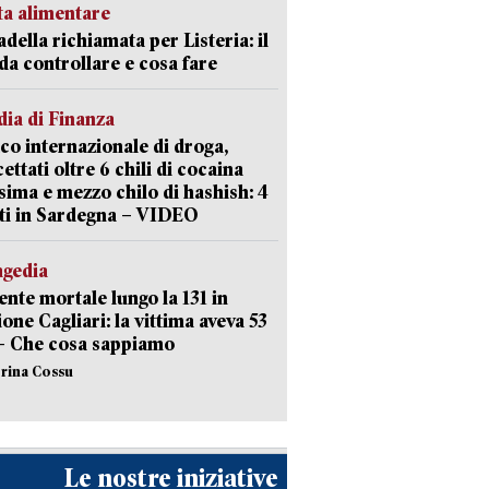
ta alimentare
della richiamata per Listeria: il
 da controllare e cosa fare
ia di Finanza
ico internazionale di droga,
cettati oltre 6 chili di cocaina
sima e mezzo chilo di hashish: 4
ti in Sardegna – VIDEO
agedia
ente mortale lungo la 131 in
ione Cagliari: la vittima aveva 53
– Che cosa sappiamo
erina Cossu
Le nostre iniziative