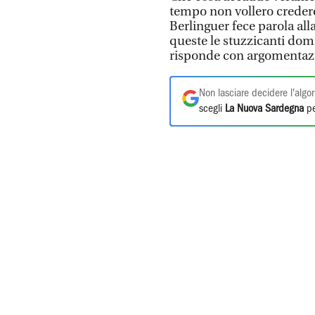
tempo non vollero credere a
Berlinguer fece parola al
queste le stuzzicanti doma
risponde con argomentazio
Non lasciare decidere l'algor
scegli
La Nuova Sardegna
pe