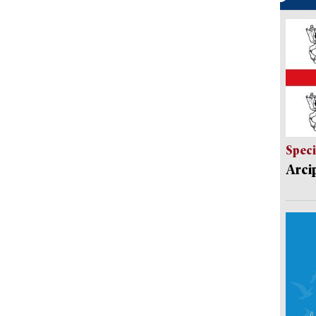
Speci
Arci