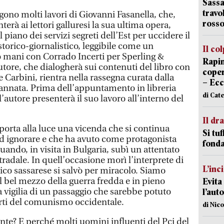
Sassa
travo
ono molti lavori di Giovanni Fasanella, che,
rosso
erà ai lettori galluresi la sua ultima opera,
piano dei servizi segreti dell’Est per uccidere il
 storico-giornalistico, leggibile come un
Il co
o mani con Corrado Incerti per Sperling &
Rapin
utore, che dialogherà sui contenuti del libro con
coper
Carbini, rientra nella rassegna curata dalla
– Ecc
annata. Prima dell’appuntamento in libreria
di Cat
), l’autore presenterà il suo lavoro all’interno del
Il d
porta alla luce una vicenda che si continua
Si tuf
d ignorare e che ha avuto come protagonista
fonda
quando, in visita in Bulgaria, subì un attentato
tradale. In quell’occasione morì l’interprete di
L’inc
tico sassarese si salvò per miracolo. Siamo
l bel mezzo della guerra fredda e in pieno
Evita
 vigilia di un passaggio che sarebbe potuto
l’aut
sorti del comunismo occidentale.
di Nic
e? E perché molti uomini influenti del Pci del