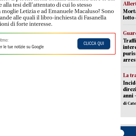
Aller
lla tesi dell’attentato di cui lo stesso
la moglie Letizia e ad Emanuele Macaluso? Sono
Morta
nde alle quali il libro-inchiesta di Fasanella
lotto
ni di forte interesse.
Guard
Traff
itmo:
CLICCA QUI
inter
r le tue notizie su Google
puris
arres
La tr
Incid
direz
anni 
di Cat