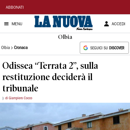
La
ABBONATI
Nuova
MENU
ACCEDI
Sardegna
Olbia
Olbia
Cronaca
SEGUICI SU
DISCOVER
Odissea “Terrata 2”, sulla
restituzione deciderà il
tribunale
di Giampiero Cocco