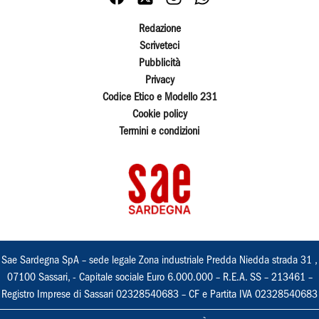
Redazione
Scriveteci
Pubblicità
Privacy
Codice Etico e Modello 231
Cookie policy
Termini e condizioni
Sae Sardegna SpA – sede legale Zona industriale Predda Niedda strada 31 ,
07100 Sassari, - Capitale sociale Euro 6.000.000 – R.E.A. SS – 213461 –
Registro Imprese di Sassari 02328540683 – CF e Partita IVA 02328540683