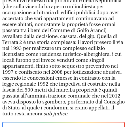
preventivo emesso dal procuratore della Repubblica
(che sulla vicenda ha aperto un'inchiesta per
occupazione arbitraria di edifici pubblici dopo aver
accertato che vari appartamenti continuavano ad
essere abitati, nonostante la proprietà fosse ormai
passata tra i beni del Comune di Golfo Aranci)
avvallato dalla decisione, cassata, del gip. Quella di
Terrata 2 è una storia complessa: i lavori presero il via
nel 1993 per realizzare un complesso edilizio
licenziato come residenza turistico-alberghiera, i cui
locali furono poi invece venduti come singoli
appartamenti, finito sotto sequestro preventivo nel
1997 e confiscato nel 2008 per lottizzazione abusiva,
essendo le concessioni emesse in contrasto con la
legge regionale 1992 che impediva di costruire nella
fascia dei 500 metri dal mare.La proprietà è quindi
passata all'amministrazione comunale che nel 2012
aveva disposto lo sgombero, poi fermato dal Consiglio
di Stato, al quale i condomini si erano appellati. Il
tutto resta ancora
sub judice.