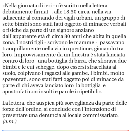
«Nella giornata di ieri - c’è scritto nella lettera
debitamente firmat -, alle 18,30 circa, nella via
adiacente al comando dei vigili urbani, un gruppo di
sette bimbi sono stati fatti oggetto di minacce verbali
e fisiche da parte di un signore anziano
dall'apparente età di circa 80 anni che abita in quella
zona. I nostri figli - scrivono le mamme - passavano
tranquillamente nella via in questione, giocando tra
loro. Improvvisamente da un finestra è stata lanciata
contro di loro una bottiglia di birra, che sfiorava due
bimbi e le cui schegge, dopo essersi sfracellata al
suolo, colpivano i ragazzi alle gambe. I bimbi, molto
spaventati, sono stati fatti oggetto poi di minacce da
parte di chi aveva lanciato loro la bottiglia e
apostrofati con insulti e parole irripetibili».
La lettera, che auspica più sorveglianza da parte delle
forze dell’ordine, si conclude con l’intenzione di
presentare una denuncia al locale commissariato.
(a.m.)