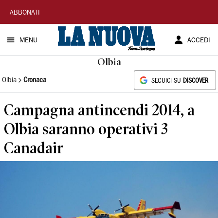
La
ABBONATI
Nuova
MENU
ACCEDI
Sardegna
Olbia
Olbia
Cronaca
SEGUICI SU
DISCOVER
Campagna antincendi 2014, a
Olbia saranno operativi 3
Canadair