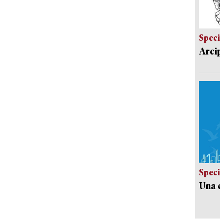
Speci
Arci
Speci
Una c