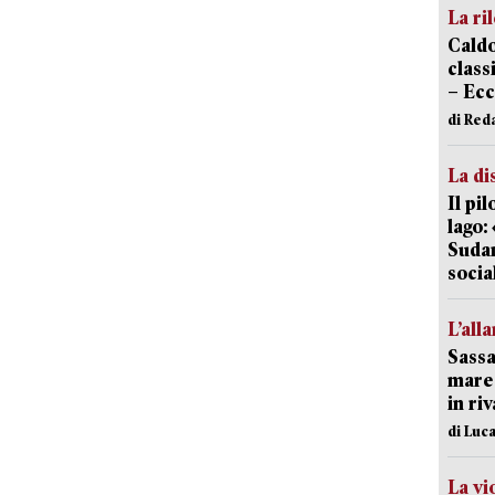
La ri
Caldo
classi
– Ecc
di Red
La di
Il pi
lago:
Sudam
socia
L’all
Sassa
mare 
in ri
di Luca
La vi