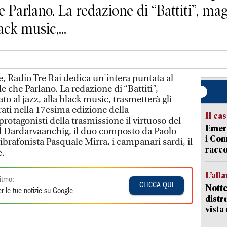
e Parlano. La redazione di “Battiti”, m
ack music,...
 Radio Tre Rai dedica un'intera puntata al
le che Parlano. La redazione di “Battiti”,
 al jazz, alla black music, trasmetterà gli
trati nella 17esima edizione della
Il ca
otagonisti della trasmissione il virtuoso del
Emerg
al Dardarvaanchig, il duo composto da Paolo
i Com
ibrafonista Pasquale Mirra, i campanari sardi, il
racco
è.
L’all
itmo:
CLICCA QUI
Notte
r le tue notizie su Google
distr
vist