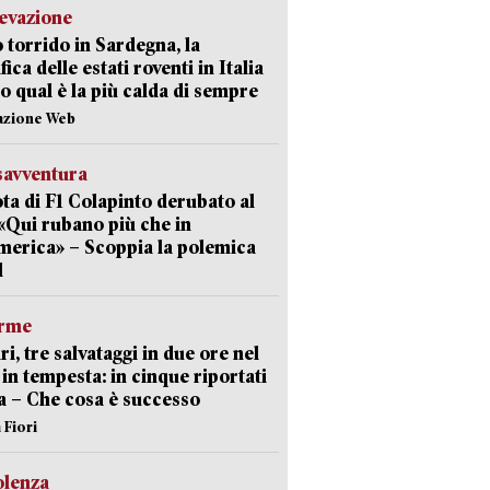
levazione
 torrido in Sardegna, la
fica delle estati roventi in Italia
o qual è la più calda di sempre
azione Web
savventura
lota di F1 Colapinto derubato al
 «Qui rubano più che in
erica» – Scoppia la polemica
l
arme
ri, tre salvataggi in due ore nel
in tempesta: in cinque riportati
va – Che cosa è successo
 Fiori
olenza