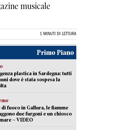
agazine musicale
1 MINUTI DI LETTURA
Primo Piano
so
enza plastica in Sardegna: tutti
uni dove è stata sospesa la
lta
arme
 di fuoco in Gallura, le fiamme
uggono due furgoni e un chiosco
a mare – VIDEO