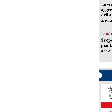
Le vi
aggre
dell’
di Pao
L’ind
Scope
piant
arres