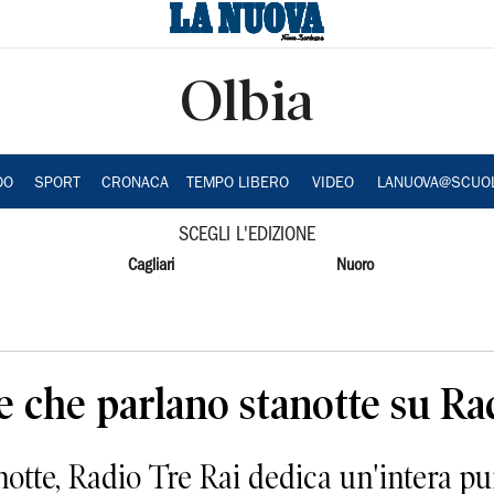
Olbia
DO
SPORT
CRONACA
TEMPO LIBERO
VIDEO
LANUOVA@SCUO
SCEGLI L'EDIZIONE
Cagliari
Nuoro
le che parlano stanotte su Ra
te, Radio Tre Rai dedica un'intera punt