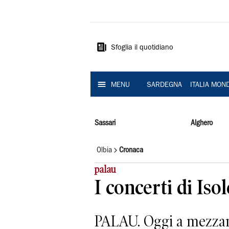
La
Nuova
Sardegna
Sfoglia il quotidiano
MENU
SARDEGNA
ITALIA MON
Sassari
Alghero
Olbia
Cronaca
palau
I concerti di Iso
PALAU. Oggi a mezzanot