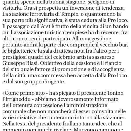
quanti, specie nella buona stagione, scelgono di
visitarla. Ora si prospetta un'inversione di tendenza.
La stazione ferroviaria di Tempio, o quantomeno la
sua parte più significativa, è stata ceduta alla Pro loco.
Il passaggio dall'Arst è frutto della vincita di un bando
cui l'associazione turistica tempiese ha di recente, fra
altri concorrenti, partecipato. Alla sua gestione
pertanto andrà la parte che comprende il vecchio bar,
le biglietterie e la sala di attesa nota fra l'altro per i
prestigiosi quadri del celebrato artista sassarese
Giuseppe Biasi. Obiettivo della cessione è il riancio
del sito quale fattore di promozione e di accoglienza
della città: una scommessa ben accetta dalla Pro loco
e dal suo gruppo dirigente.
«Come primo atto - ha spiegato il presidente Tonino
Pirrigheddu - abbiamo doverosamente informato
dell'ottenuta concessione l'amministrazione
comunale che non mancherà di esser coinvolta nelle
varie iniziative che ruoteranno intorno alla stazione».
Nella testa del presidente frullano tante idee, che al
momento non intede rivelare. Muovono comunque