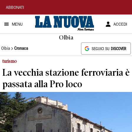
La
ABBONATI
Nuova
MENU
ACCEDI
Sardegna
Olbia
Olbia
Cronaca
SEGUICI SU
DISCOVER
turismo
La vecchia stazione ferroviaria è
passata alla Pro loco