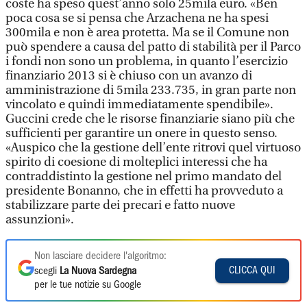
coste ha speso quest’anno solo 25mila euro. «Ben
poca cosa se si pensa che Arzachena ne ha spesi
300mila e non è area protetta. Ma se il Comune non
può spendere a causa del patto di stabilità per il Parco
i fondi non sono un problema, in quanto l’esercizio
finanziario 2013 si è chiuso con un avanzo di
amministrazione di 5mila 233.735, in gran parte non
vincolato e quindi immediatamente spendibile».
Guccini crede che le risorse finanziarie siano più che
sufficienti per garantire un onere in questo senso.
«Auspico che la gestione dell’ente ritrovi quel virtuoso
spirito di coesione di molteplici interessi che ha
contraddistinto la gestione nel primo mandato del
presidente Bonanno, che in effetti ha provveduto a
stabilizzare parte dei precari e fatto nuove
assunzioni».
Non lasciare decidere l'algoritmo:
CLICCA QUI
scegli
La Nuova Sardegna
per le tue notizie su Google