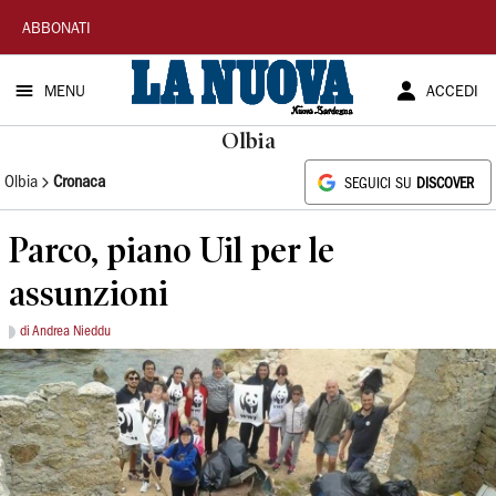
La
ABBONATI
Nuova
MENU
ACCEDI
Sardegna
Olbia
Olbia
Cronaca
SEGUICI SU
DISCOVER
Parco, piano Uil per le
assunzioni
di Andrea Nieddu