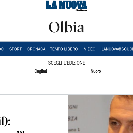
Olbia
DO
SPORT
CRONACA
TEMPO LIBERO
VIDEO
LANUOVA@SCUO
SCEGLI L'EDIZIONE
Cagliari
Nuoro
l):