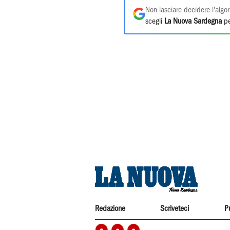
Non lasciare decidere l'algor
scegli
La Nuova Sardegna
pe
Redazione
Scriveteci
P