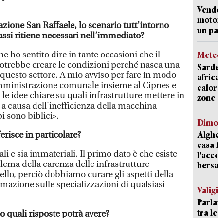
Vend
motor
zione San Raffaele, lo scenario tutt’intorno
un pa
passi ritiene necessari nell’immediato?
e ho sentito dire in tante occasioni che il
Mete
potrebbe creare le condizioni perché nasca una
Sarde
n questo settore. A mio avviso per fare in modo
afric
'amministrazione comunale insieme al Cipnes e
calor
le idee chiare su quali infrastrutture mettere in
zone 
 a causa dell'inefficienza della macchina
i sono biblici».
Dimo
ferisce in particolare?
Alghe
casa 
ali e sia immateriali. Il primo dato è che esiste
l'acc
oblema della carenza delle infrastrutture
bersa
vello, perciò dobbiamo curare gli aspetti della
rmazione sulle specializzazioni di qualsiasi
Valig
Parla
tra l
io quali risposte potrà avere?