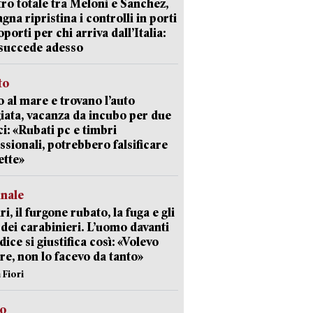
ro totale tra Meloni e Sanchez,
agna ripristina i controlli in porti
oporti per chi arriva dall’Italia:
succede adesso
to
 al mare e trovano l’auto
giata, vacanza da incubo per due
i: «Rubati pc e timbri
ssionali, potrebbero falsificare
ette»
unale
ri, il furgone rubato, la fuga e gli
 dei carabinieri. L’uomo davanti
dice si giustifica così: «Volevo
re, non lo facevo da tanto»
 Fiori
so