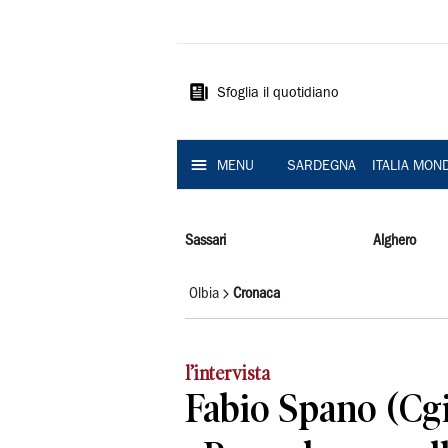
La
Nuova
Sardegna
Sfoglia il quotidiano
MENU
SARDEGNA
ITALIA MON
Sassari
Alghero
Olbia
Cronaca
l’intervista
Fabio Spano (Cgi