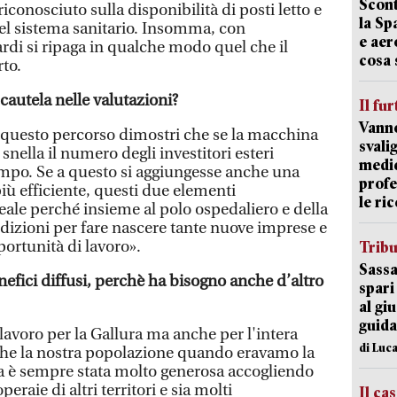
Scont
i riconosciuto sulla disponibilità di posti letto e
la Sp
del sistema sanitario. Insomma, con
e aer
ardi si ripaga in qualche modo quel che il
cosa 
rto.
cautela nelle valutazioni?
Il fur
Vanno
 questo percorso dimostri che se la macchina
svali
snella il numero degli investitori esteri
medic
po. Se a questo si aggiungesse anche una
profe
iù efficiente, questi due elementi
le ric
le perché insieme al polo ospedaliero e della
ondizioni per fare nascere tante nuove imprese e
ortunità di lavoro».
Trib
Sassa
enefici diffusi, perchè ha bisogno anche d’altro
spari
al giu
guida
lavoro per la Gallura ma anche per l'intera
di Luca
he la nostra popolazione quando eravamo la
a è sempre stata molto generosa accogliendo
eraie di altri territori e sia molti
Il ca