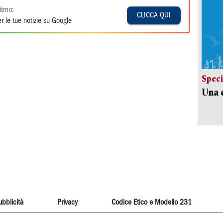
itmo:
CLICCA QUI
r le tue notizie su Google
Speci
Una c
ubblicità
Privacy
Codice Etico e Modello 231