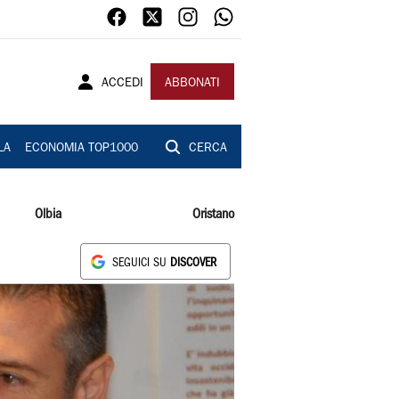
ACCEDI
ABBONATI
LA
ECONOMIA TOP1000
CERCA
Olbia
Oristano
SEGUICI SU
DISCOVER