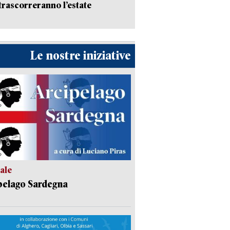
trascorreranno l’estate
Le nostre iniziative
ale
pelago Sardegna