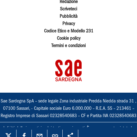
Redazione
Scriveteci
Pubblicità
Privacy
Codice Etico e Modello 231
Cookie policy
Termini e condizioni
Sae Sardegna SpA – sede legale Zona industriale Predda Niedda strada 31 ,
07100 Sassari, - Capitale sociale Euro 6.000.000 – R.E.A. SS – 213461 –
Registro Imprese di Sassari 02328540683 – CF e Partita IVA 02328540683
I diritti delle immagini e dei testi sono riservati. È espressamente vietata la
loro riproduzione con qualsiasi mezzo e l'adattamento totale o parziale.