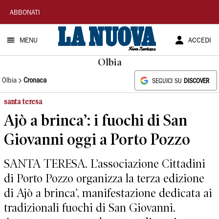
La
ABBONATI
Nuova
MENU
ACCEDI
Sardegna
Olbia
Olbia
Cronaca
SEGUICI SU
DISCOVER
santa teresa
Ajò a brinca’: i fuochi di San
Giovanni oggi a Porto Pozzo
SANTA TERESA. L’associazione Cittadini
di Porto Pozzo organizza la terza edizione
di Ajò a brinca’, manifestazione dedicata ai
tradizionali fuochi di San Giovanni.