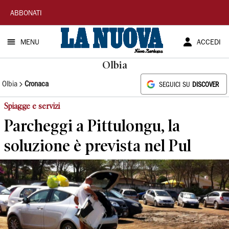
La
ABBONATI
Nuova
MENU
ACCEDI
Sardegna
Olbia
Olbia
Cronaca
SEGUICI SU
DISCOVER
Spiagge e servizi
Parcheggi a Pittulongu, la
soluzione è prevista nel Pul