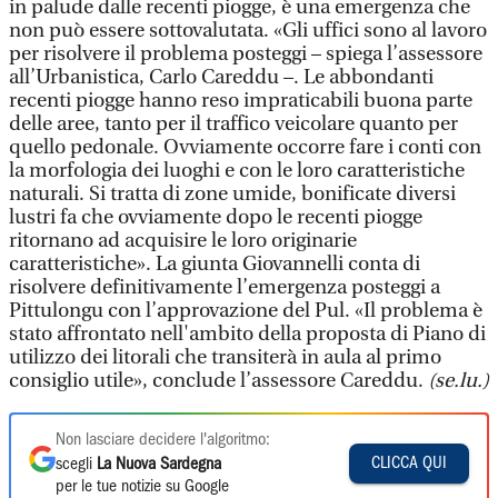
in palude dalle recenti piogge, è una emergenza che
non può essere sottovalutata. «Gli uffici sono al lavoro
per risolvere il problema posteggi – spiega l’assessore
all’Urbanistica, Carlo Careddu –. Le abbondanti
recenti piogge hanno reso impraticabili buona parte
delle aree, tanto per il traffico veicolare quanto per
quello pedonale. Ovviamente occorre fare i conti con
la morfologia dei luoghi e con le loro caratteristiche
naturali. Si tratta di zone umide, bonificate diversi
lustri fa che ovviamente dopo le recenti piogge
ritornano ad acquisire le loro originarie
caratteristiche». La giunta Giovannelli conta di
risolvere definitivamente l’emergenza posteggi a
Pittulongu con l’approvazione del Pul. «Il problema è
stato affrontato nell'ambito della proposta di Piano di
utilizzo dei litorali che transiterà in aula al primo
consiglio utile», conclude l’assessore Careddu.
(se.lu.)
Non lasciare decidere l'algoritmo:
CLICCA QUI
scegli
La Nuova Sardegna
per le tue notizie su Google